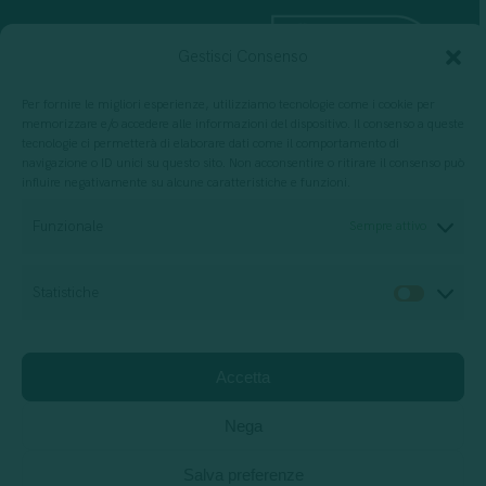
Gestisci Consenso
Per fornire le migliori esperienze, utilizziamo tecnologie come i cookie per
memorizzare e/o accedere alle informazioni del dispositivo. Il consenso a queste
tecnologie ci permetterà di elaborare dati come il comportamento di
navigazione o ID unici su questo sito. Non acconsentire o ritirare il consenso può
influire negativamente su alcune caratteristiche e funzioni.
Per progettazione, erogazione e valutazione
di servizi di formazione
Funzionale
Sempre attivo
Statistiche
Statis
Società di consulenza
Relazione di impatto
Accetta
Privacy Policy
Cookie policy
Jobs
Support
Nega
Salva preferenze