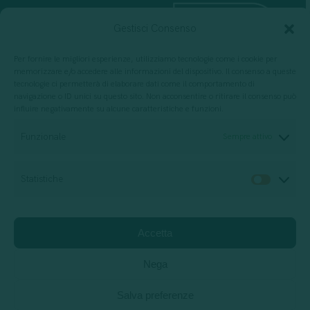
Gestisci Consenso
Per fornire le migliori esperienze, utilizziamo tecnologie come i cookie per
memorizzare e/o accedere alle informazioni del dispositivo. Il consenso a queste
tecnologie ci permetterà di elaborare dati come il comportamento di
navigazione o ID unici su questo sito. Non acconsentire o ritirare il consenso può
influire negativamente su alcune caratteristiche e funzioni.
Per progettazione, erogazione e valutazione
di servizi di formazione
Funzionale
Sempre attivo
Statistiche
Statis
Società di consulenza
Relazione di impatto
Accetta
Privacy Policy
Cookie policy
Jobs
Support
Nega
Salva preferenze