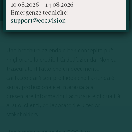
dire ricordarlo con più facilità.
10.08.2026 – 14.08.2026
Emergenze tecniche:
support@eoc.vision
Una brochure aziendale ben concepita può
migliorare la credibilità dell’azienda. Non va
trascurato il fatto che un documento
cartaceo darà sempre l’idea che l’azienda è
seria, professionale e interessata a
presentare informazioni accurate e di qualità
ai suoi clienti, collaboratori e ulteriori
stakeholders.