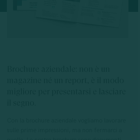
Brochure
aziendale:
non
è
un
magazine
né
un
report,
è
il
modo
migliore
per
presentarsi
e
lasciare
il
segno.
Con la brochure aziendale vogliamo lavorare
sulle prime impressioni, ma non fermarci a
quelle. Le nostre brochure sono documenti