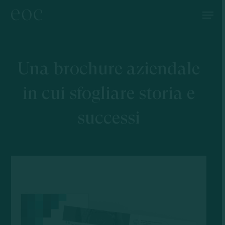
Skip
Menu
to
main
content
Una brochure aziendale
in cui sfogliare storia e
successi