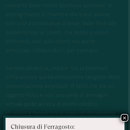
rilevante delle nostre brochure aziendali: le
immaginiamo in maniera che siano adatte
non solo a circostanze diverse, dalle fiere alle
presentazioni ai clienti, ma anche a utenti
differenti, non solo clienti ma anche
potenziali collaboratori, per esempio.
Saremo all’antica, ma per noi la brochure
offre ancora quella dimensione tangibile della
comunicazione aziendale. Il fatto che sia un
oggetto fisico e non una serie di immagini
virtuali gode ancora di molto credito,
sfogliare e tenere tra le mani un documento
×
consente di farne esperienza diretta, che vuol
Chiusura di Ferragosto: