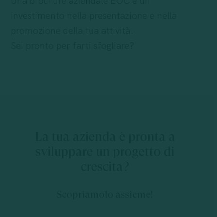
Una brochure aziendale EOC è un
investimento nella presentazione e nella
promozione della tua attività.
Sei pronto per farti sfogliare?
La
tua
azienda
è
pronta
a
sviluppare
un
progetto
di
crescita?
Scopriamolo assieme!