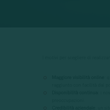
I motivi per scegliere di realiz
Maggiore visibilità online
: 
raggiunto con facilità dai po
Disponibilità continua
: i n
preoccupazioni.
Credibilità aziendale
: un si