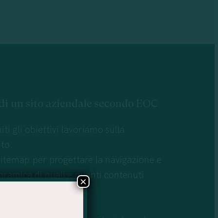
di
un
sito
aziendale
secondo
EOC
iti gli obiettivi lavoriamo sulla
ito.
itemap per progettare la navigazione e
ramica di quali e quanti contenuti
×
i.