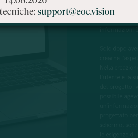
Parole e immag
tecniche:
support@eoc.vision
perché quando 
di informazion
informazioni è
Solo dopo aver
crearne l’aspe
Nella creazion
l’utente e la 
del progetto: v
possibile agevo
un’informazion
progettato per
schermo, senz
le esigenze di