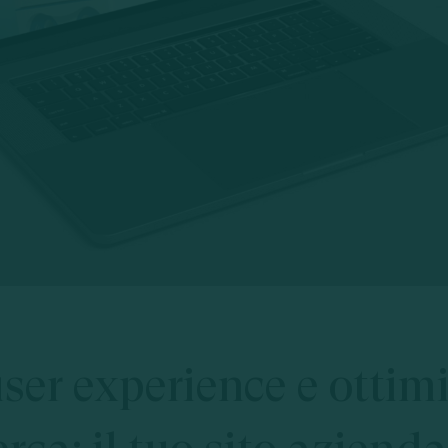
user
experience
e
ottim