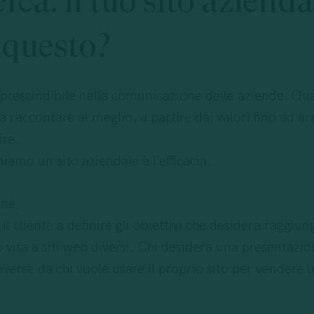
erca:
il
tuo
sito
azienda
questo?
prescindibile nella comunicazione delle aziende. Q
a raccontare al meglio, a partire dai valori fino ad arr
ire.
iamo un sito aziendale è l’efficacia.
one.
l cliente a definire gli obiettivi che desidera raggiu
o vita a siti web diversi. Chi desidera una presentazio
iverse da chi vuole usare il proprio sito per vendere