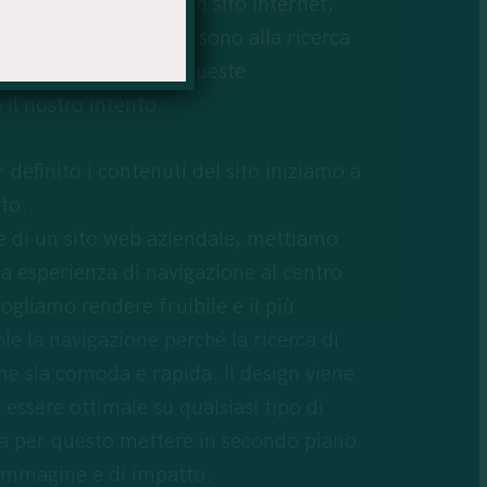
ini sono il cuore di un sito internet,
navigano le persone sono alla ricerca
i. Fornire al meglio queste
 il nostro intento.
 definito i contenuti del sito iniziamo a
tto.
e di un sito web aziendale, mettiamo
sua esperienza di navigazione al centro
ogliamo rendere fruibile e il più
le la navigazione perché la ricerca di
e sia comoda e rapida. Il design viene
 essere ottimale su qualsiasi tipo di
a per questo mettere in secondo piano
 immagine e di impatto.