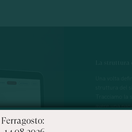
La
struttura
Una volta defin
struttura del s
Tracciamo la s
avere una pano
vanno realizzat
 Ferragosto:
– 14.08.2026