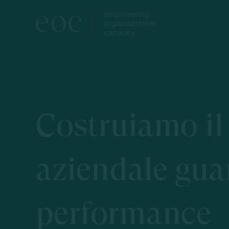
Skip
to
main
content
Costruiamo
il
aziendale
gua
performance