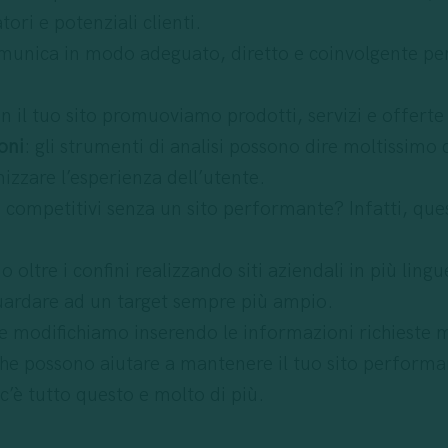
ori e potenziali clienti.
munica in modo adeguato, diretto e coinvolgente per
on il tuo sito promuoviamo prodotti, servizi e offerte 
oni
: gli strumenti di analisi possono dire moltissimo
mizzare l’esperienza dell’utente.
re competitivi senza un sito performante? Infatti, qu
 oltre i confini realizzando siti aziendali in più lingu
guardare ad un target sempre più ampio.
 e modifichiamo inserendo le informazioni richiest
 che possono aiutare a mantenere il tuo sito performa
c’è tutto questo e molto di più.