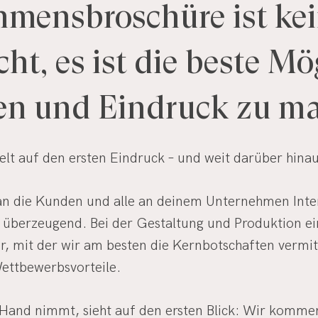
hmensbroschüre
ist
ke
cht,
es
ist
die
beste
Mög
en
und
Eindruck
zu
ma
lt auf den ersten Eindruck – und weit darüber hinau
an die Kunden und alle an deinem Unternehmen Interes
lich überzeugend. Bei der Gestaltung und Produktion
ur, mit der wir am besten die Kernbotschaften vermi
Wettbewerbsvorteile.
Hand nimmt, sieht auf den ersten Blick: Wir kommen