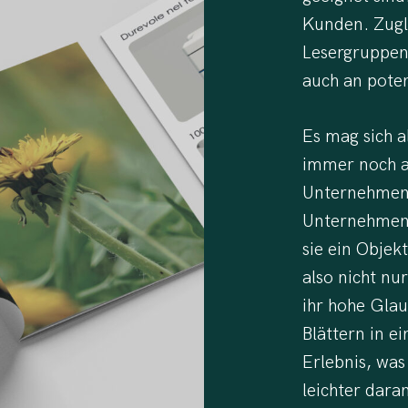
Kunden. Zugle
Lesergruppen
auch an poten
Es mag sich a
immer noch a
Unternehmens
Unternehmens
sie ein Objek
also nicht nur
ihr hohe Glau
Blättern in e
Erlebnis, was
leichter dara