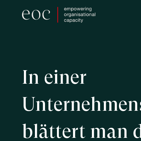
Skip
to
main
content
In
einer
Unternehmen
blättert
man