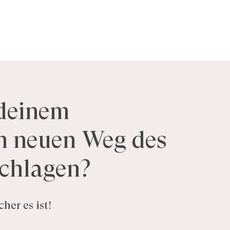
deinem
n
neuen
Weg
des
chlagen?
her es ist!