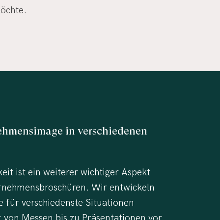
öchte.
ehmensimage
in
verschiedenen
keit ist ein weiterer wichtiger Aspekt
rnehmensbroschüren. Wir entwickeln
ie für verschiedenste Situationen
: von Messen bis zu Präsentationen vor