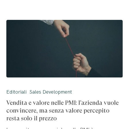
Vendita
e
Editoriali
Sales Development
valore
Vendita e valore nelle PMI: l’azienda vuole
nelle
convincere, ma senza valore percepito
PMI:
resta solo il prezzo
l’azienda