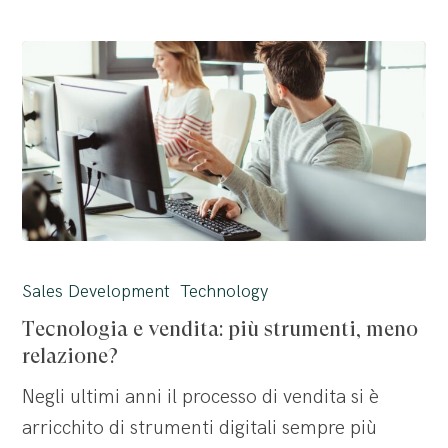
Tecnologia
e
Sales Development
Technology
vendita:
Tecnologia e vendita: più strumenti, meno
più
relazione?
strumenti,
Negli ultimi anni il processo di vendita si è
meno
arricchito di strumenti digitali sempre più
relazione?