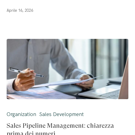
Aprile 16, 2026
Sales
Pipeline
Organization
Sales Development
Management:
Sales Pipeline Management: chiarezza
chiarezza
prima dei numeri