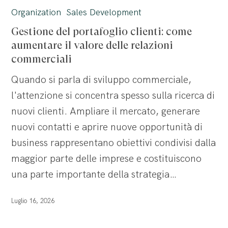
del
Organization
Sales Development
portafoglio
Gestione del portafoglio clienti: come
clienti:
aumentare il valore delle relazioni
come
commerciali
aumentare
Quando si parla di sviluppo commerciale,
il
l'attenzione si concentra spesso sulla ricerca di
valore
nuovi clienti. Ampliare il mercato, generare
delle
nuovi contatti e aprire nuove opportunità di
relazioni
business rappresentano obiettivi condivisi dalla
commerciali
maggior parte delle imprese e costituiscono
una parte importante della strategia…
Luglio 16, 2026