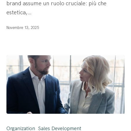
brand assume un ruolo cruciale: più che
incertezze
estetica,…
per
i
Novembre 13, 2025
clienti
aziendali
Errori
comuni
Organization
Sales Development