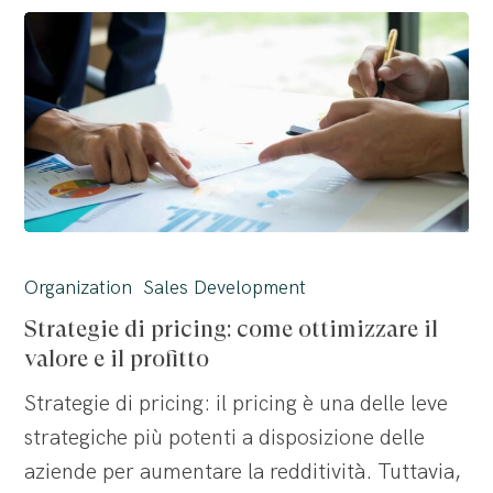
Strategie
di
Organization
Sales Development
pricing:
Strategie di pricing: come ottimizzare il
come
valore e il profitto
ottimizzare
Strategie di pricing: il pricing è una delle leve
il
strategiche più potenti a disposizione delle
valore
aziende per aumentare la redditività. Tuttavia,
e