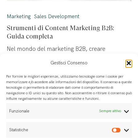
Strumenti
di
Marketing
Sales Development
Content
Strumenti di Content Marketing B2B:
Marketing
Guida completa
B2B:
Nel mondo del marketing B2B, creare
Guida
contenuti efficaci non è solo una questione di
completa
Gestisci Consenso
visibilità, ma un vero e proprio strumento
strategico per attrarre, educare e fidelizzare i
Per fornire le migliori esperienze, utilizziamo tecnologie come i cookie per
memorizzare e/o accedere alle informazioni del dispositivo. Il consenso a queste
clienti. Un approccio mirato al content
tecnologie ci permetterà di elaborare dati come il comportamento di
navigazione o ID unici su questo sito. Non acconsentire o ritirare il consenso può
marketing permette di posizionare la propria
influire negativamente su alcune caratteristiche e funzioni.
azienda come…
Funzionale
Sempre attivo
Marzo 6, 2025
Statistiche
Statis