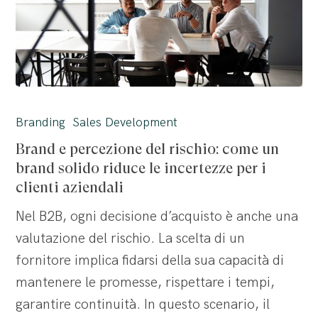
Brand
e
Branding
Sales Development
percezione
Brand e percezione del rischio: come un
del
brand solido riduce le incertezze per i
rischio:
clienti aziendali
come
Nel B2B, ogni decisione d’acquisto è anche una
un
valutazione del rischio. La scelta di un
brand
fornitore implica fidarsi della sua capacità di
solido
mantenere le promesse, rispettare i tempi,
riduce
garantire continuità. In questo scenario, il
le