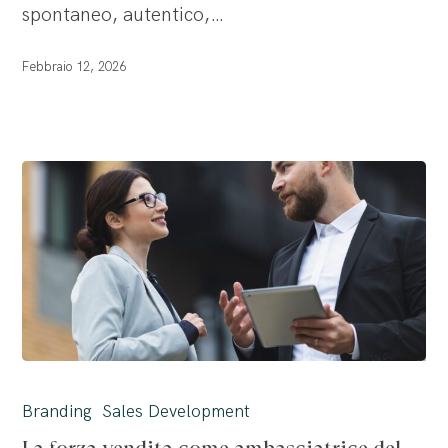
spontaneo, autentico,…
Febbraio 12, 2026
La
forza
Branding
Sales Development
vendita