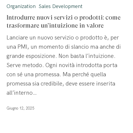
nuovi
Organization
Sales Development
servizi
Introdurre nuovi servizi o prodotti: come
o
trasformare un’intuizione in valore
prodotti:
Lanciare un nuovo servizio o prodotto è, per
come
una PMI, un momento di slancio ma anche di
trasformare
grande esposizione. Non basta l’intuizione.
un’intuizione
Serve metodo. Ogni novità introdotta porta
in
con sé una promessa. Ma perché quella
valore
promessa sia credibile, deve essere inserita
all’interno…
Giugno 12, 2025