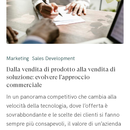
Dalla
vendita
Marketing
Sales Development
di
Dalla vendita di prodotto alla vendita di
prodotto
soluzione: evolvere l’approccio
alla
commerciale
vendita
In un panorama competitivo che cambia alla
di
velocità della tecnologia, dove l’offerta è
soluzione:
sovrabbondante e le scelte dei clienti si fanno
evolvere
sempre più consapevoli, il valore di un’azienda
l’approccio