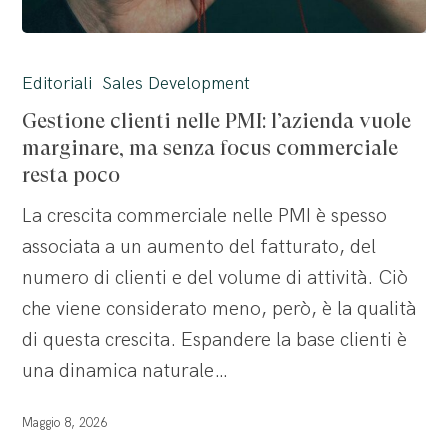
Gestione
clienti
Editoriali
Sales Development
nelle
Gestione clienti nelle PMI: l’azienda vuole
PMI:
marginare, ma senza focus commerciale
l’azienda
resta poco
vuole
La crescita commerciale nelle PMI è spesso
marginare,
associata a un aumento del fatturato, del
ma
numero di clienti e del volume di attività. Ciò
senza
che viene considerato meno, però, è la qualità
focus
di questa crescita. Espandere la base clienti è
commerciale
una dinamica naturale…
resta
poco
Maggio 8, 2026