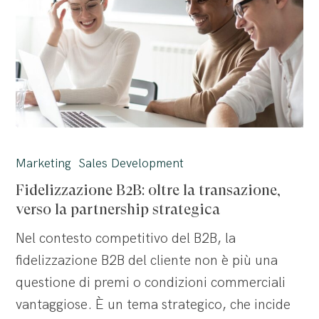
Fidelizzazione
B2B:
Marketing
Sales Development
oltre
Fidelizzazione B2B: oltre la transazione,
la
verso la partnership strategica
transazione,
Nel contesto competitivo del B2B, la
verso
fidelizzazione B2B del cliente non è più una
la
questione di premi o condizioni commerciali
partnership
vantaggiose. È un tema strategico, che incide
strategica