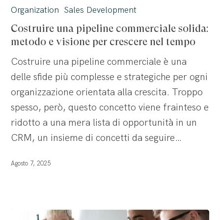
una
Organization
Sales Development
pipeline
Costruire una pipeline commerciale solida:
commerciale
metodo e visione per crescere nel tempo
solida:
Costruire una pipeline commerciale è una
metodo
delle sfide più complesse e strategiche per ogni
e
organizzazione orientata alla crescita. Troppo
visione
spesso, però, questo concetto viene frainteso e
per
ridotto a una mera lista di opportunità in un
crescere
CRM, un insieme di concetti da seguire…
nel
tempo
Agosto 7, 2025