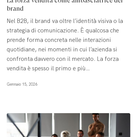
La forza vendita come ambasciatrice del
come
brand
ambasciatrice
Nel B2B, il brand va oltre l’identità visiva o la
del
strategia di comunicazione. È qualcosa che
brand
prende forma concreta nelle interazioni
quotidiane, nei momenti in cui l’azienda si
confronta davvero con il mercato. La forza
vendita è spesso il primo e più…
Gennaio 15, 2026