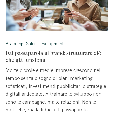
Dal
passaparola
Branding
Sales Development
al
Dal passaparola al brand: strutturare ciò
brand:
che già funziona
strutturare
Molte piccole e medie imprese crescono nel
ciò
tempo senza bisogno di piani marketing
che
sofisticati, investimenti pubblicitari o strategie
già
digitali articolate. A trainare lo sviluppo non
funziona
sono le campagne, ma le relazioni. Non le
metriche, ma la fiducia. Il passaparola –