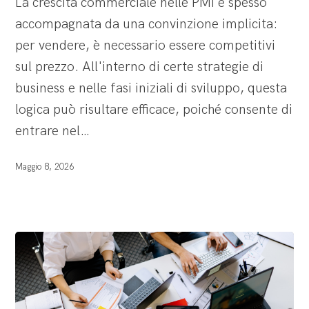
La crescita commerciale nelle PMI è spesso
vuole
accompagnata da una convinzione implicita:
convincere,
per vendere, è necessario essere competitivi
ma
sul prezzo. All'interno di certe strategie di
senza
business e nelle fasi iniziali di sviluppo, questa
valore
logica può risultare efficace, poiché consente di
percepito
entrare nel…
resta
solo
Maggio 8, 2026
il
prezzo