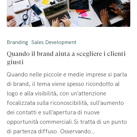
Quando
il
Branding
Sales Development
brand
Quando il brand aiuta a scegliere i clienti
aiuta
giusti
a
Quando nelle piccole e medie imprese si parla
scegliere
di brand, il tema viene spesso ricondotto al
i
logo e alla visibilità, con un’attenzione
clienti
focalizzata sulla riconoscibilità, sull’aumento
giusti
dei contatti e sull’apertura di nuove
opportunità commerciali.Si tratta di un punto
di partenza diffuso. Osservando…