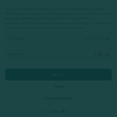
Per fornire le migliori esperienze, utilizziamo tecnologie come i cookie per
memorizzare e/o accedere alle informazioni del dispositivo. Il consenso a queste
tecnologie ci permetterà di elaborare dati come il comportamento di
navigazione o ID unici su questo sito. Non acconsentire o ritirare il consenso può
influire negativamente su alcune caratteristiche e funzioni.
Per progettazione, erogazione e valutazione
di servizi di formazione
Funzionale
Sempre attivo
Statistiche
Statis
Società di consulenza
Relazione di impatto
Accetta
Privacy Policy
Cookie policy
Jobs
Support
Nega
Salva preferenze
facebook
vimeo
linkedin
instagram
behance
Cookie policy