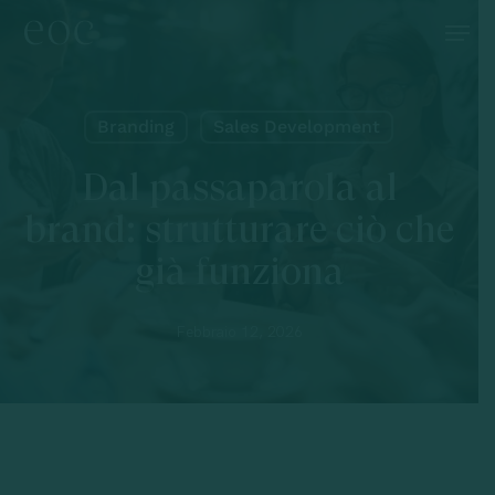
Skip
Menu
to
main
content
Branding
Sales Development
Dal passaparola al
brand: strutturare ciò che
già funziona
Febbraio 12, 2026