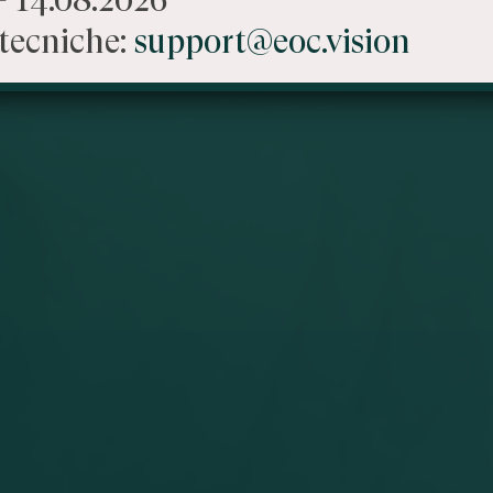
tecniche:
support@eoc.vision