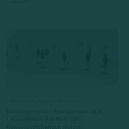
3. August 2026
Kundenportfolio-
Management:
Organization
Sales Development
Wie
Kundenportfolio-Management: Wie
Unternehmen
Unternehmen den Wert ihrer
den
Kundenbeziehungen steigern