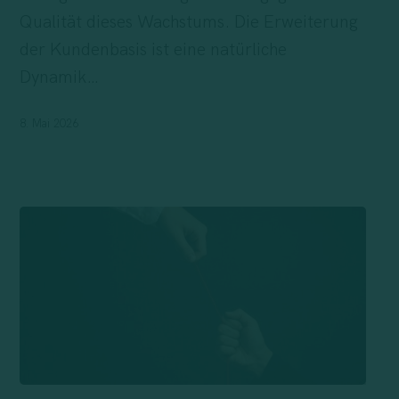
bleibt
Qualität dieses Wachstums. Die Erweiterung
wenig
der Kundenbasis ist eine natürliche
übrig
Dynamik…
8. Mai 2026
Verkauf