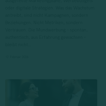
ausgefeilte Marketingpläne, Werbebudgets
das,
oder digitale Strategien. Was das Wachstum
was
antreibt, sind nicht Kampagnen, sondern
bereits
Beziehungen. Nicht Metriken, sondern
funktioniert
Vertrauen. Die Mundwerbung – spontan,
authentisch, aus Erfahrung gewachsen –
bleibt nicht…
12. Februar 2026