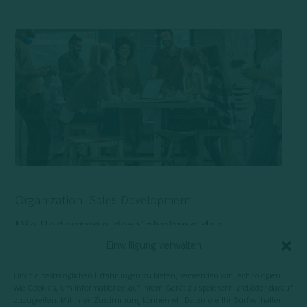
Die
Bedeutung
Organization
Sales Development
der
Die Bedeutung der Schulung des
Schulung
Vertriebsteams: In Menschen investieren,
Einwilligung verwalten
des
um Wachstum zu sichern
Um die bestmöglichen Erfahrungen zu bieten, verwenden wir Technologien
Vertriebsteams:
Speziell im B2B-Bereich hängt der Erfolg
wie Cookies, um Informationen auf Ihrem Gerät zu speichern und/oder darauf
In
zuzugreifen. Mit Ihrer Zustimmung können wir Daten wie Ihr Surfverhalten