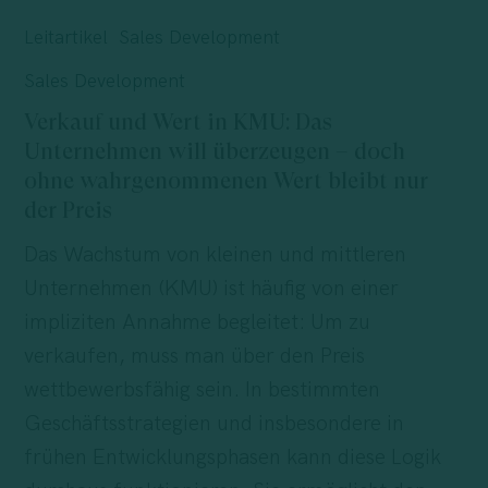
und
Leitartikel
Sales Development
Wert
Sales Development
in
Verkauf und Wert in KMU: Das
KMU:
Unternehmen will überzeugen – doch
Das
ohne wahrgenommenen Wert bleibt nur
Unternehmen
der Preis
will
Das Wachstum von kleinen und mittleren
überzeugen
Unternehmen (KMU) ist häufig von einer
–
impliziten Annahme begleitet: Um zu
doch
verkaufen, muss man über den Preis
ohne
wettbewerbsfähig sein. In bestimmten
wahrgenommenen
Geschäftsstrategien und insbesondere in
Wert
frühen Entwicklungsphasen kann diese Logik
bleibt