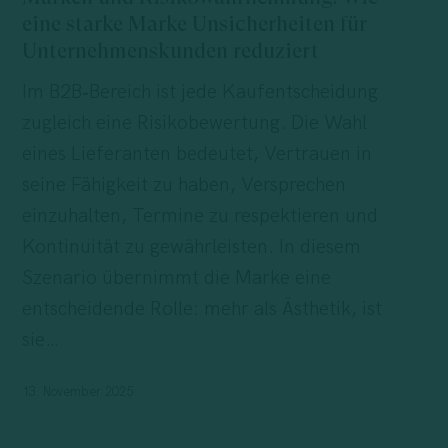
Wie
eine starke Marke Unsicherheiten für
eine
Unternehmenskunden reduziert
starke
Im B2B‑Bereich ist jede Kaufentscheidung
Marke
zugleich eine Risikobewertung. Die Wahl
Unsicherheiten
eines Lieferanten bedeutet, Vertrauen in
für
seine Fähigkeit zu haben, Versprechen
Unternehmenskunden
einzuhalten, Termine zu respektieren und
reduziert
Kontinuität zu gewährleisten. In diesem
Szenario übernimmt die Marke eine
entscheidende Rolle: mehr als Ästhetik, ist
sie…
13. November 2025