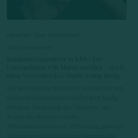
Kundenmanagement
in
Leitartikel
Sales Development
KMU:
Sales Development
Das
Kundenmanagement in KMU: Das
Unternehmen
Unternehmen will Marge erzielen – doch
will
ohne Vertriebsfokus bleibt wenig übrig
Marge
Das vertriebliche Wachstum von kleinen und
erzielen
mittleren Unternehmen (KMU) wird häufig
–
mit einer Steigerung des Umsatzes, der
doch
Anzahl der Kunden und des
ohne
Aktivitätenvolumens in Verbindung gebracht.
Vertriebsfokus
Weniger berücksichtigt wird hingegen die