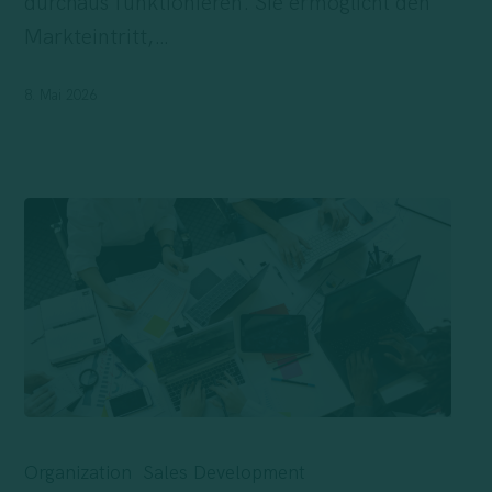
durchaus funktionieren. Sie ermöglicht den
nur
Markteintritt,…
der
Preis
8. Mai 2026
Wenn
die
Organization
Sales Development