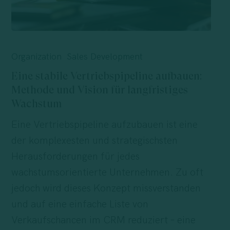
Eine
stabile
Organization
Sales Development
Vertriebspipeline
Eine stabile Vertriebspipeline aufbauen:
aufbauen:
Methode und Vision für langfristiges
Methode
Wachstum
und
Eine Vertriebspipeline aufzubauen ist eine
Vision
der komplexesten und strategischsten
für
Herausforderungen für jedes
langfristiges
wachstumsorientierte Unternehmen. Zu oft
Wachstum
jedoch wird dieses Konzept missverstanden
und auf eine einfache Liste von
Verkaufschancen im CRM reduziert – eine