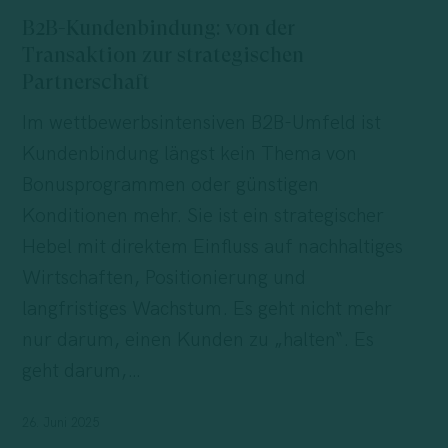
von
B2B-Kundenbindung: von der
der
Transaktion zur strategischen
Transaktion
Partnerschaft
zur
Im wettbewerbsintensiven B2B-Umfeld ist
strategischen
Kundenbindung längst kein Thema von
Partnerschaft
Bonusprogrammen oder günstigen
Konditionen mehr. Sie ist ein strategischer
Hebel mit direktem Einfluss auf nachhaltiges
Wirtschaften, Positionierung und
langfristiges Wachstum. Es geht nicht mehr
nur darum, einen Kunden zu „halten“. Es
geht darum,…
26. Juni 2025