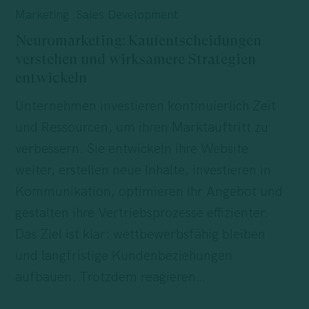
Kaufentscheidungen
Marketing
Sales Development
verstehen
Neuromarketing: Kaufentscheidungen
und
verstehen und wirksamere Strategien
wirksamere
entwickeln
Strategien
Unternehmen investieren kontinuierlich Zeit
entwickeln
und Ressourcen, um ihren Marktauftritt zu
verbessern. Sie entwickeln ihre Website
weiter, erstellen neue Inhalte, investieren in
Kommunikation, optimieren ihr Angebot und
gestalten ihre Vertriebsprozesse effizienter.
Das Ziel ist klar: wettbewerbsfähig bleiben
und langfristige Kundenbeziehungen
aufbauen. Trotzdem reagieren…