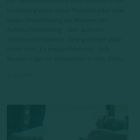
Für kleine und mittlere Unternehmen ist die
Wie
Einführung eines neuen Produkts oder einer
aus
neuen Dienstleistung ein Moment der
einer
Aufbruchsstimmung – aber auch der
Idee
erhöhten Sichtbarkeit. Eine gute Idee allein
echter
reicht nicht. Es braucht Methode. Jede
Mehrwert
Neuheit trägt ein Versprechen in sich. Doch…
wird
12. Juni 2025