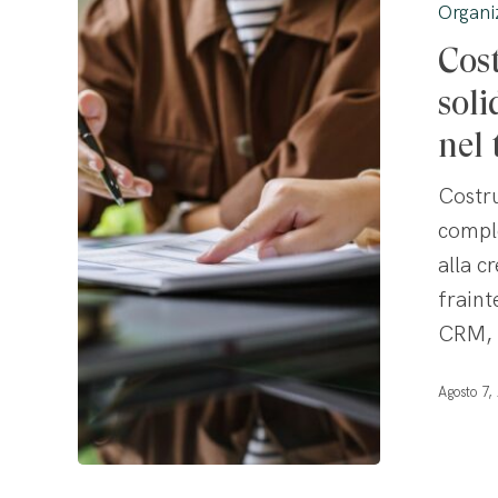
Organi
pipeline
Cos
commercial
solida:
soli
metodo
nel
e
Costru
visione
comple
per
alla c
crescere
fraint
nel
CRM, u
tempo
Agosto 7,