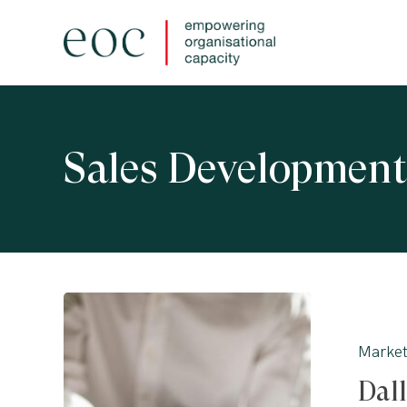
Skip
to
main
content
Sales Development
Dalla
vendita
Market
di
Dall
prodotto