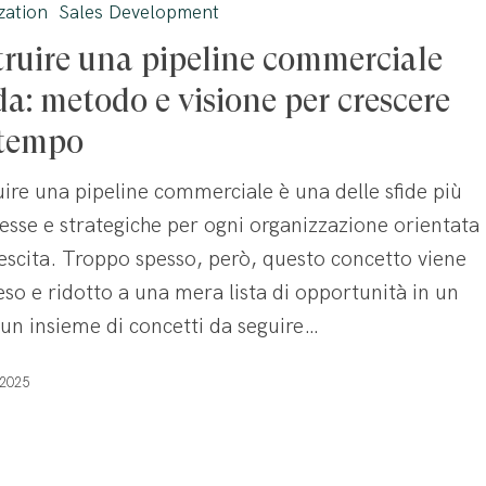
zation
Sales Development
truire una pipeline commerciale
e
da: metodo e visione per crescere
 tempo
ire una pipeline commerciale è una delle sfide più
sse e strategiche per ogni organizzazione orientata
rescita. Troppo spesso, però, questo concetto viene
eso e ridotto a una mera lista di opportunità in un
n insieme di concetti da seguire…
 2025