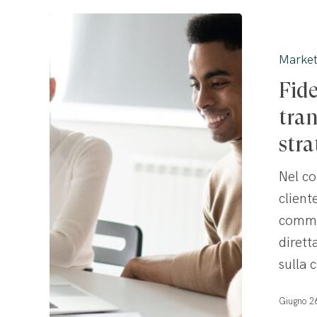
Fidelizzazio
B2B:
Market
oltre
Fide
la
transazione
tran
verso
stra
la
Nel co
partnership
client
strategica
commer
dirett
sulla 
Giugno 2