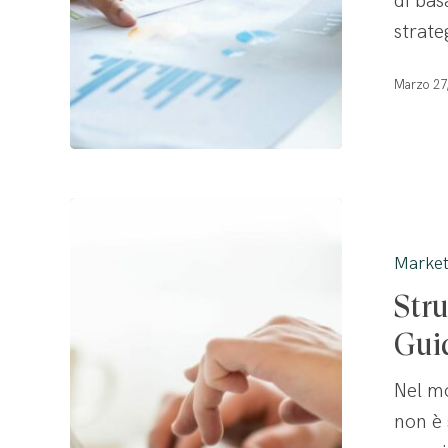
di bas
profitto
strate
Marzo 27
Strumenti
di
Market
Content
Str
Marketing
B2B:
Gui
Guida
Nel mo
completa
non è 