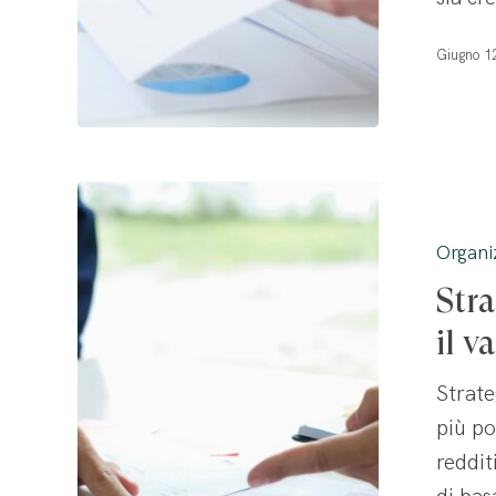
Giugno 1
Strategie
di
Organi
pricing:
Stra
come
ottimizzare
il v
il
Strate
valore
più po
e
reddit
il