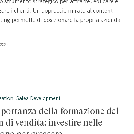
o strumento strategico per attrarre, educare e
zzare i clienti. Un approccio mirato al content
ing permette di posizionare la propria azienda
…
 2025
a
zation
Sales Development
mportanza della formazione del
 di vendita: investire nelle
one per crescere