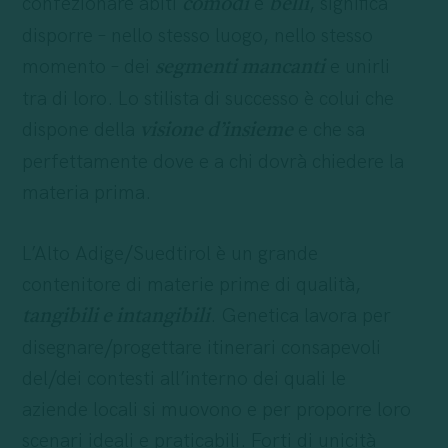
confezionare abiti
e
, significa
comodi
belli
disporre – nello stesso luogo, nello stesso
momento – dei
e unirli
segmenti mancanti
tra di loro. Lo stilista di successo è colui che
dispone della
e che sa
visione d’insieme
perfettamente dove e a chi dovrà chiedere la
materia prima.
L’Alto Adige/Suedtirol è un grande
contenitore di materie prime di qualità,
. Genetica lavora per
tangibili e intangibili
disegnare/progettare itinerari consapevoli
del/dei contesti all’interno dei quali le
aziende locali si muovono e per proporre loro
scenari ideali e praticabili. Forti di unicità