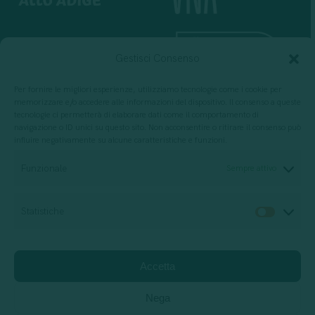
Gestisci Consenso
Per fornire le migliori esperienze, utilizziamo tecnologie come i cookie per
memorizzare e/o accedere alle informazioni del dispositivo. Il consenso a queste
tecnologie ci permetterà di elaborare dati come il comportamento di
navigazione o ID unici su questo sito. Non acconsentire o ritirare il consenso può
influire negativamente su alcune caratteristiche e funzioni.
Per progettazione, erogazione e valutazione
di servizi di formazione
Funzionale
Sempre attivo
Statistiche
Statis
Società di consulenza
Relazione di impatto
Accetta
Privacy Policy
Cookie policy
Jobs
Support
Nega