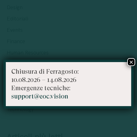
Design
Editoriali
Events
Finance
Human Resources
×
Marketing
Chiusura di Ferragosto:
Organization
10.08.2026 – 14.08.2026
Sales Development
Emergenze tecniche:
support@eoc.vision
Sustainability
Technology
Articoli più letti