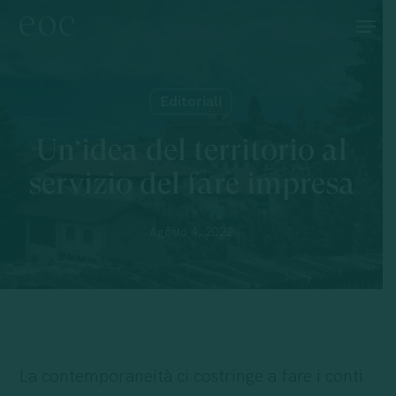
Skip
Menu
to
main
content
Editoriali
Un‘idea del territorio al
servizio del fare impresa
Agosto 4, 2022
La contemporaneità ci costringe a fare i conti