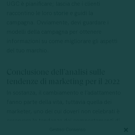
UGC è pianificare; lascia che i clienti
raccontino le loro
storie
e guidi la
campagna. Ovviamente, devi guardare i
modelli della campagna per ottenere
informazioni su come migliorare gli aspetti
del tuo marchio.
Conclusione dell’analisi sulle
tendenze di marketing per il 2022
In sostanza, il cambiamento e l’adattamento
fanno parte della vita, tuttavia quella dei
marketer, uno dei cui doveri non celebrati è
osservare le tendenze dei comportamenti di
mercato, le abitudini dei clienti e l’adozione
Gestisci Consenso