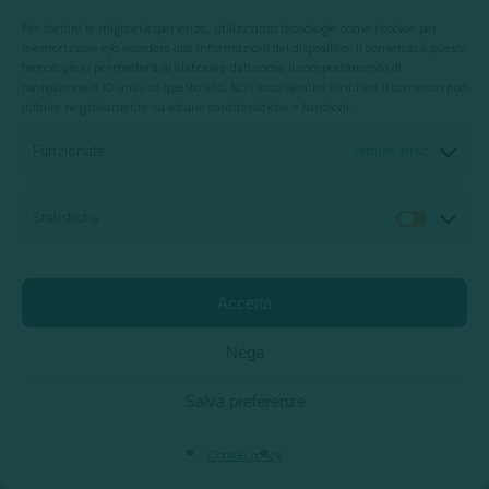
tecnologica, e quindi integrare le intuizioni di
Per fornire le migliori esperienze, utilizziamo tecnologie come i cookie per
queste tendenze di marketing per
memorizzare e/o accedere alle informazioni del dispositivo. Il consenso a queste
tecnologie ci permetterà di elaborare dati come il comportamento di
perfezionare la loro strategia per un
navigazione o ID unici su questo sito. Non acconsentire o ritirare il consenso può
influire negativamente su alcune caratteristiche e funzioni.
maggiore successo .
Funzionale
Sempre attivo
A questo punto, i professionisti del
marketing dovrebbero essersi lasciati alle
Statistiche
Statis
spalle il caos del 2020 e ora attendono con
impazienza l’opportunità di aumentare i
Accetta
propri sforzi entro il resto dell’anno e oltre.
Nega
Si spera che queste tendenze spingano i
Salva preferenze
marketer, i marchi e i leader aziendali ad
adottare un marketing più mirato.
Cookie policy