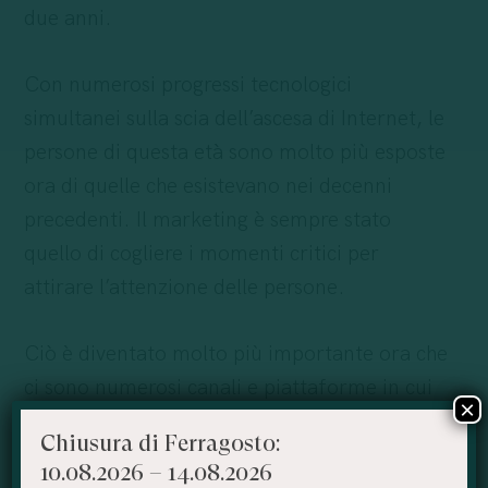
due anni.
Con numerosi progressi tecnologici
simultanei sulla scia dell’ascesa di Internet, le
persone di questa età sono molto più esposte
ora di quelle che esistevano nei decenni
precedenti. Il marketing è sempre stato
quello di cogliere i momenti critici per
attirare l’attenzione delle persone.
Ciò è diventato molto più importante ora che
ci sono numerosi canali e piattaforme in cui
×
le persone possono trovare intrattenimento,
Chiusura di Ferragosto:
istruzione e così via.
10.08.2026 – 14.08.2026