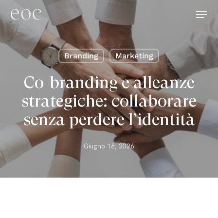
Skip
Menu
to
main
content
Branding
Marketing
Co-branding e alleanze
strategiche: collaborare
senza perdere l’identità
Giugno 18, 2026