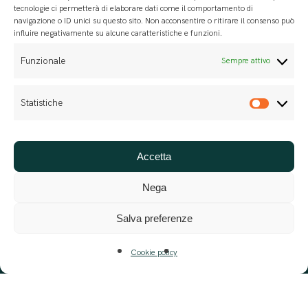
tecnologie ci permetterà di elaborare dati come il comportamento di
navigazione o ID unici su questo sito. Non acconsentire o ritirare il consenso può
influire negativamente su alcune caratteristiche e funzioni.
Funzionale
Sempre attivo
Statistiche
Statis
Accetta
Per progettazione, erogazione e valutazione di
servizi di formazione
Nega
Salva preferenze
Società di consulenza
Cookie policy
Relazione di impatto
Privacy Policy
Cookie policy
Jobs
Support