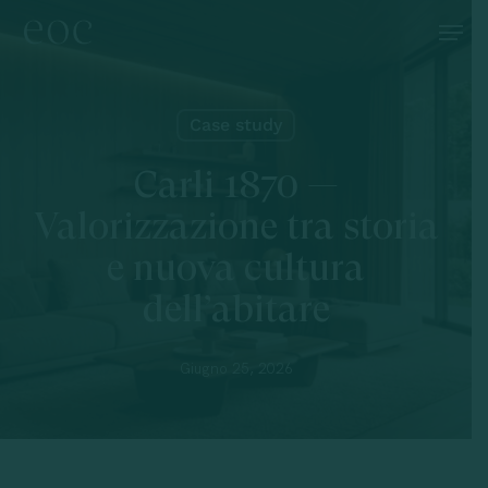
Skip
Menu
to
main
content
Case study
Carli 1870 —
Valorizzazione tra storia
e nuova cultura
dell’abitare
Giugno 25, 2026