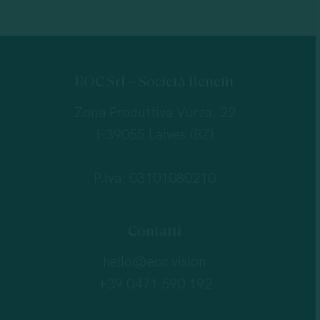
EOC Srl – Società Benefit
Zona Produttiva Vurza, 22
I-39055 Laives (BZ)
P.Iva: 03101080210
Contatti
hello@eoc.vision
+39 0471 590 192