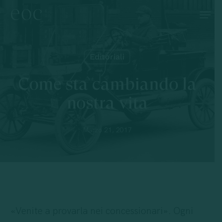
Skip
Menu
to
main
content
Editoriali
Come sta cambiando la
nostra vita
Marzo 21, 2017
«Venite a provarla nei concessionari». Ogni