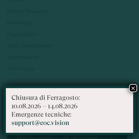
Human Resources
Marketing
Organization
Sales Development
Sustainability
Technology
×
Articoli più letti
Chiusura di Ferragosto:
10.08.2026 – 14.08.2026
Emergenze tecniche:
support@eoc.vision