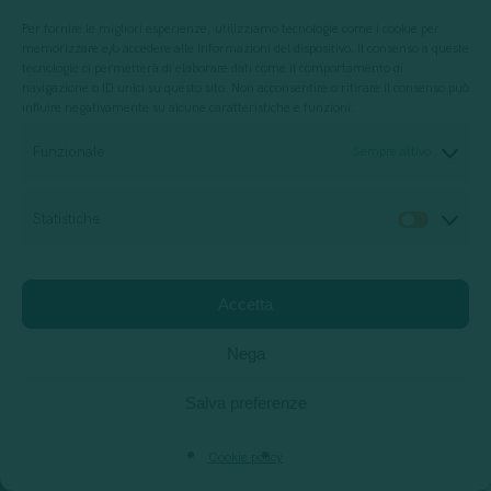
Per fornire le migliori esperienze, utilizziamo tecnologie come i cookie per
memorizzare e/o accedere alle informazioni del dispositivo. Il consenso a queste
tecnologie ci permetterà di elaborare dati come il comportamento di
navigazione o ID unici su questo sito. Non acconsentire o ritirare il consenso può
influire negativamente su alcune caratteristiche e funzioni.
La tua e-mail
Funzionale
Sempre attivo
Procedendo accetti le clausole sul nostro
Statistiche
Statis
trattamento dati
Accetta
Nega
Join the community
+1k
Salva preferenze
Cookie policy