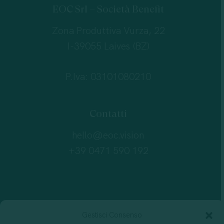
EOC Srl – Società Benefit
Zona Produttiva Vurza, 22
I-39055 Laives (BZ)
P.Iva: 03101080210
Contatti
hello@eoc.vision
+39 0471 590 192
Gestisci Consenso