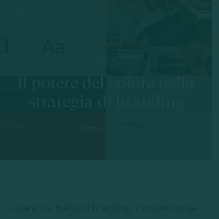
Skip
Menu
to
main
content
Branding
Design
Il potere del colore nella
strategia di branding
Marzo 28, 2024
Quando si tratta di branding, il colore svolge