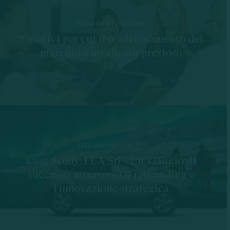
Articolo precedente
7 motivi per cui il posizionamento del
marchio è un alleato prezioso
Articolo successivo
Case Study: FEA Srl - Un viaggio di
successo attraverso il rebranding e
l'innovazione strategica