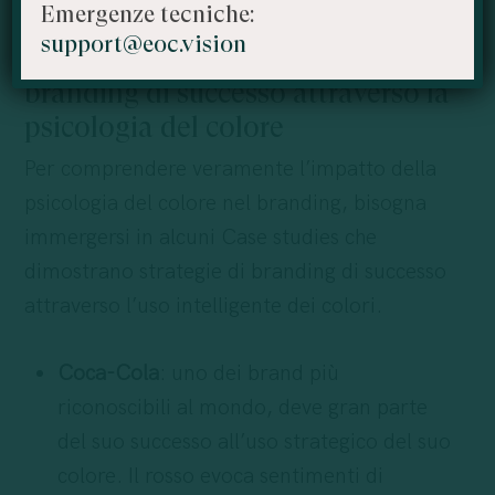
Emergenze tecniche:
support@eoc.vision
Case studies sulle strategie di
branding di successo attraverso la
psicologia del colore
Per comprendere veramente l’impatto della
psicologia del colore nel branding, bisogna
immergersi in alcuni Case studies che
dimostrano strategie di branding di successo
attraverso l’uso intelligente dei colori.
Coca-Cola
: uno dei brand più
riconoscibili al mondo, deve gran parte
del suo successo all’uso strategico del suo
colore. Il rosso evoca sentimenti di