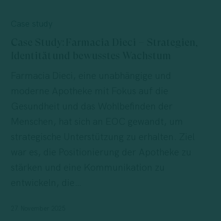
Case
Study: Farmacia
Case study
Dieci
Case Study: Farmacia Dieci – Strategien,
–
Identität und bewusstes Wachstum
Strategien,
Farmacia Dieci, eine unabhängige und
Identität und
moderne Apotheke mit Fokus auf die
bewusstes
Gesundheit und das Wohlbefinden der
Wachstum
Menschen, hat sich an EOC gewandt, um
strategische Unterstützung zu erhalten. Ziel
war es, die Positionierung der Apotheke zu
stärken und eine Kommunikation zu
entwickeln, die…
27. November 2025