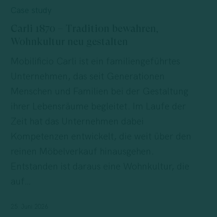
1870
Case study
–
Carli 1870 – Tradition bewahren,
Tradition
Wohnkultur neu gestalten
bewahren,
Mobilificio Carli ist ein familiengeführtes
Wohnkultur
Unternehmen, das seit Generationen
neu
Menschen und Familien bei der Gestaltung
gestalten
ihrer Lebensräume begleitet. Im Laufe der
Zeit hat das Unternehmen dabei
Kompetenzen entwickelt, die weit über den
reinen Möbelverkauf hinausgehen.
Entstanden ist daraus eine Wohnkultur, die
auf…
25. Juni 2026