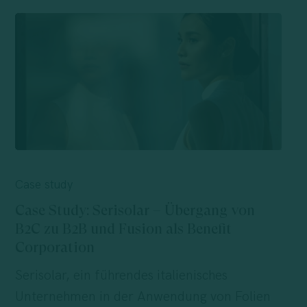
Case
Study:
Case study
Serisolar
Case Study: Serisolar – Übergang von
–
B2C zu B2B und Fusion als Benefit
Übergang
Corporation
von
Serisolar, ein führendes italienisches
B2C
Unternehmen in der Anwendung von Folien