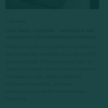
Case
Study:
Case study
Gasperini
Case Study: Gasperini – Innovation und
–
strategische Unternehmensentwicklung
Innovation
Gasperini ist ein dynamisches Unternehmen,
und
das sich auf die innovative Nutzung von EPS
strategische
spezialisiert hat. Wir arbeiten seit über 10
Unternehmensentwicklung
Jahren mit diesem Unternehmen zusammen
und haben im Jahr 2024 strategische
Maßnahmen ergriffen, um seine
Marktpräsenz durch die beiden Marken
PHive und…