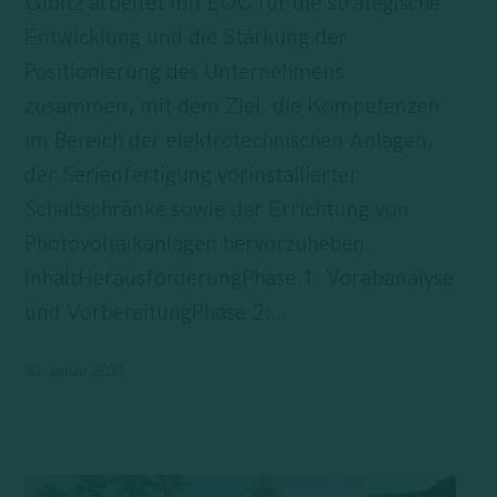
Gibitz arbeitet mit EOC für die strategische
des
Entwicklung und die Stärkung der
Unternehmens
Positionierung des Unternehmens
und
zusammen, mit dem Ziel, die Kompetenzen
seiner
im Bereich der elektrotechnischen Anlagen,
Business
der Serienfertigung vorinstallierter
Units
Schaltschränke sowie der Errichtung von
Photovoltaikanlagen hervorzuheben.
InhaltHerausforderungPhase 1: Vorabanalyse
und VorbereitungPhase 2:…
30. Januar 2025