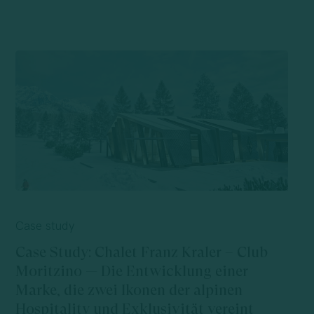
Case
Study:
Case study
Chalet
Case Study: Chalet Franz Kraler – Club
Franz
Moritzino — Die Entwicklung einer
Kraler
Marke, die zwei Ikonen der alpinen
–
Hospitality und Exklusivität vereint