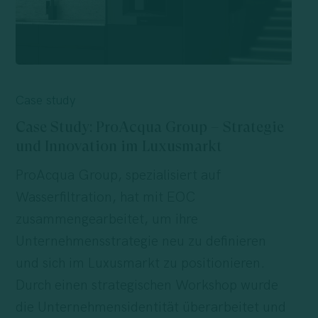
Case
Study:
Case study
ProAcqua
Case Study: ProAcqua Group – Strategie
Group
und Innovation im Luxusmarkt
–
ProAcqua Group, spezialisiert auf
Strategie
Wasserfiltration, hat mit EOC
und
zusammengearbeitet, um ihre
Innovation
Unternehmensstrategie neu zu definieren
im
und sich im Luxusmarkt zu positionieren.
Luxusmarkt
Durch einen strategischen Workshop wurde
die Unternehmensidentität überarbeitet und