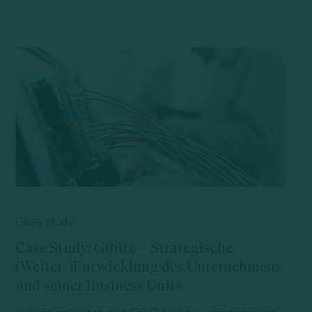
Case
Study:
Case study
Gibitz
Case Study: Gibitz – Strategische
–
(Weiter-)Entwicklung des Unternehmens
Strategische
und seiner Business Units
(Weiter-)Entwicklung