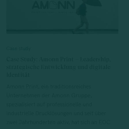
Exklusivität
vereint
Case
Study:
Case study
Amonn
Case Study: Amonn Print – Leadership,
Print
strategische Entwicklung und digitale
–
Identität
Leadership,
Amonn Print, ein traditionsreiches
strategische
Unternehmen der Amonn Gruppe,
Entwicklung
spezialisiert auf professionelle und
und
industrielle Drucklösungen und seit über
digitale
zwei Jahrhunderten aktiv, hat sich an EOC
Identität