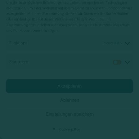
Um die bestmöglichen Erfahrungen zu bieten, verwenden wir Technologien
wie Cookies, um Informationen auf Ihrem Gerät zu speichern und/oder darauf
zuzugreifen. Mit Ihrer Zustimmung können wir Daten wie Ihr Surfverhalten
oder eindeutige IDs auf dieser Website verarbeiten. Wenn Sie Ihre
Zustimmung nicht erteilen oder widerrufen, kann dies bestimmte Merkmale
All items loaded
und Funktionen beeinträchtigen.
Funktional
Immer aktiv
Statistiken
Statis
Akzeptieren
Bist du bereit, mit deinem
Unternehmen einen neuen Weg
Ablehnen
des Wachstums einzuschlagen?
Einstellungen speichern
Lass uns gemeinsam herausfinden, welcher
Cookie policy