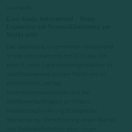
Study:
Case study
Innovatrend
Case Study: Innovatrend – Wenn
–
Expansion auf Neupositionierung am
Wenn
Markt trifft
Expansion
Das italienische Unternehmen Innovatrend
auf
Srl hat sich zusammen mit EOC das Ziel
Neupositionierung
gesetzt, neue Expansionsmöglichkeiten zu
am
identifizieren und sich am Markt neu zu
Markt
positionieren, um das
trifft
Unternehmenswachstum und die
Wettbewerbsfähigkeit zu fördern.
InhaltHerausforderungStrategischer
Workshop zur Identifizierung neuer Märkte
und ProdukteDefinition einer neuen…