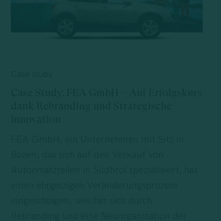
Case
Study:
Case study
FEA
Case Study: FEA GmbH – Auf Erfolgskurs
GmbH
dank Rebranding und Strategische
–
Innovation
Auf
FEA GmbH, ein Unternehmen mit Sitz in
Erfolgskurs
Bozen, das sich auf den Verkauf von
dank
Autoersatzteilen in Südtirol spezialisiert, hat
Rebranding
einen ehrgeizigen Veränderungsprozess
und
eingeschlagen, welcher sich durch
Strategische
Rebranding und eine Neuorganisation der