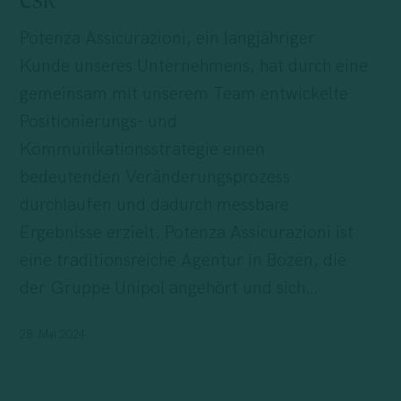
CSR
Wachstum
Potenza Assicurazioni, ein langjähriger
im
Kunde unseres Unternehmens, hat durch eine
Zeichen
gemeinsam mit unserem Team entwickelte
von
Positionierungs- und
Werten
Kommunikationsstrategie einen
und
bedeutenden Veränderungsprozess
CSR
durchlaufen und dadurch messbare
Ergebnisse erzielt. Potenza Assicurazioni ist
eine traditionsreiche Agentur in Bozen, die
der Gruppe Unipol angehört und sich…
28. Mai 2024