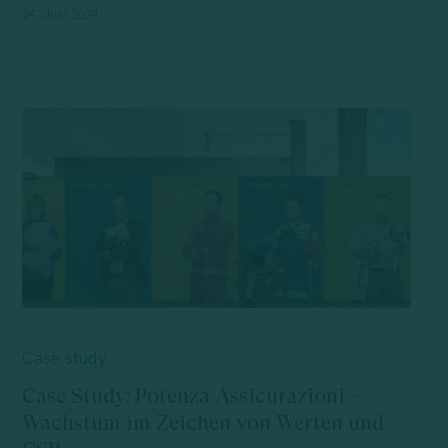
24. Juni 2024
Case
Study:
Case study
Potenza
Case Study: Potenza Assicurazioni –
Assicurazioni
Wachstum im Zeichen von Werten und
–