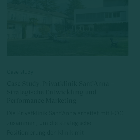
Case
Study:
Case study
Privatklinik
Case Study: Privatklinik Sant’Anna –
Sant’Anna
Strategische Entwicklung und
–
Performance Marketing
Strategische
Die Privatklinik Sant’Anna arbeitet mit EOC
Entwicklung
zusammen, um die strategische
und
Positionierung der Klinik mit
Performance