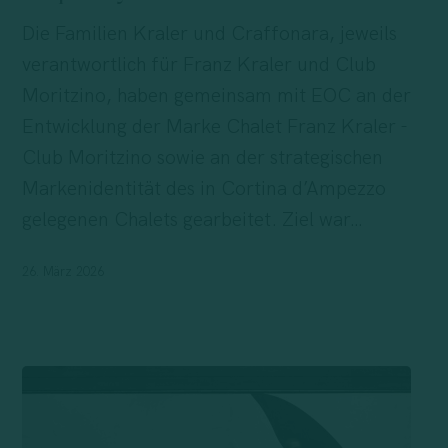
Club
Die Familien Kraler und Craffonara, jeweils
Moritzino
verantwortlich für Franz Kraler und Club
—
Moritzino, haben gemeinsam mit EOC an der
Die
Entwicklung der Marke Chalet Franz Kraler -
Entwicklung
Club Moritzino sowie an der strategischen
einer
Markenidentität des in Cortina d’Ampezzo
Marke,
gelegenen Chalets gearbeitet. Ziel war…
die
zwei
26. März 2026
Ikonen
der
alpinen
Hospitality
und