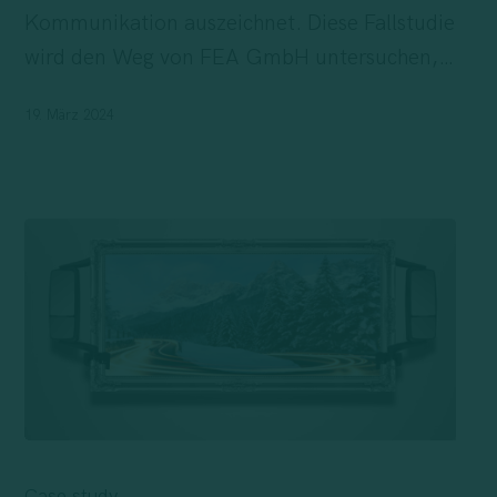
Innovation
Kommunikation auszeichnet. Diese Fallstudie
wird den Weg von FEA GmbH untersuchen,…
19. März 2024
Case
Study:
Case study