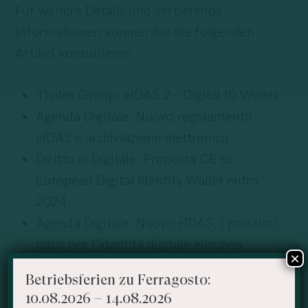
Für weitere Details und vertiefende
Informationen können Sie die folgenden
Artikel konsultieren:
Thales Group: eIDAS 2 – Digital ID Wallet
Agenda Digitale: Nuovo regolamento
eIDAS e archiviazione elettronica
Diritto al Digitale: Proposta CE su
European Digital Identity Wallet entro
2024
Agenda Digitale: Nuovo eIDAS, i prossimi
passi per l’identità digitale europea
×
Agenda Digitale: Nuovo eIDAS, cosa
Betriebsferien zu Ferragosto:
cambierà con l’accordo sull’identità
10.08.2026 – 14.08.2026