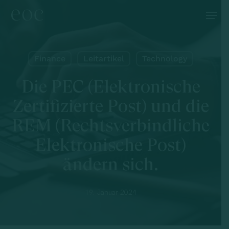
Skip
Menu
to
main
content
Finance
Leitartikel
Technology
Die PEC (Elektronische
Zertifizierte Post) und die
REM (Rechtsverbindliche
Elektronische Post)
ändern sich.
19. Januar 2024