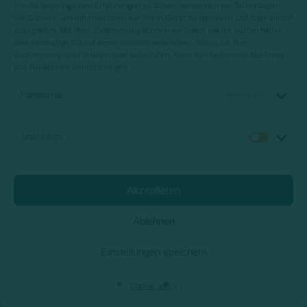
Um die bestmöglichen Erfahrungen zu bieten, verwenden wir Technologien
technologischer Innovation im Bereich
wie Cookies, um Informationen auf Ihrem Gerät zu speichern und/oder darauf
zuzugreifen. Mit Ihrer Zustimmung können wir Daten wie Ihr Surfverhalten
zertifizierter Kommunikationen, indem
oder eindeutige IDs auf dieser Website verarbeiten. Wenn Sie Ihre
neue Technologien genutzt werden, um
Zustimmung nicht erteilen oder widerrufen, kann dies bestimmte Merkmale
und Funktionen beeinträchtigen.
die Effizienz und Sicherheit der Dienste zu
Funktional
Immer aktiv
verbessern.
Zusammenfassend verbessert die Anpassung
Statistiken
der PEC an europäische Standards nicht nur
Statis
die Sicherheit und Effizienz zertifizierter
Kommunikationen, sondern ist auch ein
Akzeptieren
wichtiger Schritt zur Harmonisierung
Ablehnen
digitaler Praktiken in der Europäischen
Union, was zu einem integrierteren und
Einstellungen speichern
sichereren digitalen Markt beiträgt.
Cookie policy