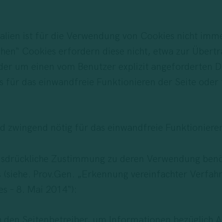
Italien ist für die Verwendung von Cookies nicht im
schen“ Cookies erfordern diese nicht, etwa zur Übert
r um einen vom Benutzer explizit angeforderten Dien
für das einwandfreie Funktionieren der Seite oder f
d zwingend nötig für das einwandfreie Funktionieren
ausdrückliche Zustimmung zu deren Verwendung benöt
siehe. Prov.Gen. „Erkennung vereinfachter Verfahre
 – 8. Mai 2014“):
ch den Seitenbetreiber, um Informationen bezüglich 