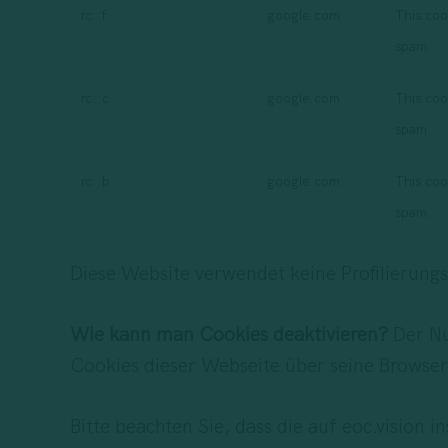
rc::f
google.com
This cook
spam.
rc::c
google.com
This cook
spam.
rc::b
google.com
This cook
spam.
Diese Website verwendet keine Profilierungs
Wie kann man Cookies deaktivieren?
Der Nu
Cookies dieser Webseite über seine Browsere
Bitte beachten Sie, dass die auf eoc.vision i