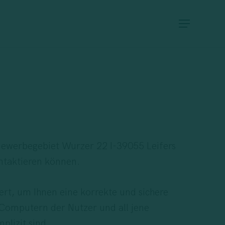
Menu
Gewerbegebiet Wurzer 22 I-39055 Leifers
ntaktieren können.
rt, um Ihnen eine korrekte und sichere
Computern der Nutzer und all jene
lizit sind.