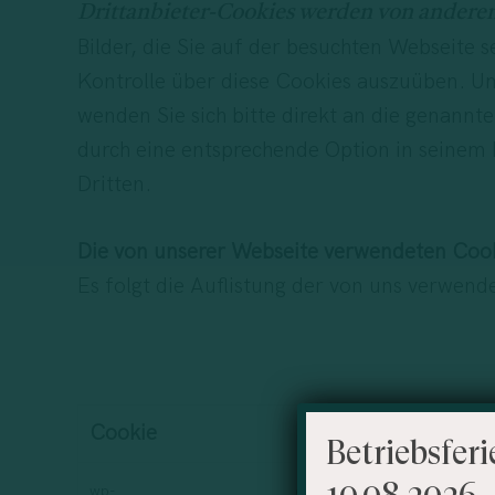
Drittanbieter-Cookies werden von anderen 
Bilder, die Sie auf der besuchten Webseite s
Kontrolle über diese Cookies auszuüben. Um
wenden Sie sich bitte direkt an die genann
durch eine entsprechende Option in seinem
Dritten.
Die von unserer Webseite verwendeten Coo
Es folgt die Auflistung der von uns verwend
Cookie
Domain
Besch
Betriebsferi
10.08.2026 
wp-
eoc.vision
WordPres