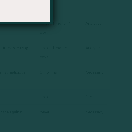
1 year 1 month 4
Analytics
days
d track site usage.
1 year 1 month 4
Analytics
days
ainst malicious
6 months
Necessary
1 year
Other
bsite against
never
Necessary