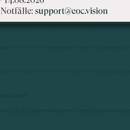
Notfälle:
support@eoc.vision
nalytics sets this cookie to store and count page views.
nalytics sets this cookie to calculate visitor, session and campaign data an
ecaptcha service sets this cookie to identify bots to protect the website ag
iption available.
ie is set by the Google recaptcha service to identify bots to protect the we