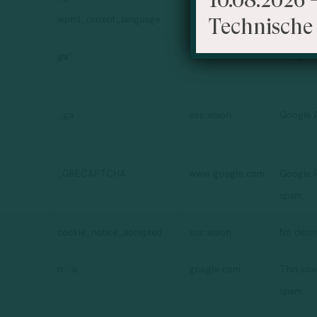
wpml_current_language
Technische 
*
eoc.vision
Google A
ga
_ga
eoc.vision
Google A
_GRECAPTCHA
www.google.com
Google R
spam.
cookie_notice_accepted
eoc.vision
No descr
rc::a
google.com
This cook
spam.