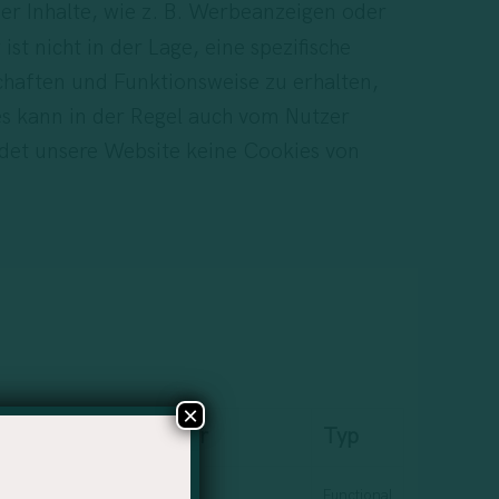
er Inhalte, wie z. B. Werbeanzeigen oder
st nicht in der Lage, eine spezifische
haften und Funktionsweise zu erhalten,
es kann in der Regel auch vom Nutzer
det unsere Website keine Cookies von
×
Dauer
Typ
e settings.
session
Functional