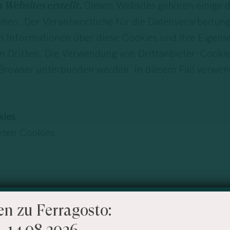
Diesen Websites gehören einige d
Websites erstellt.
ehen. Der Verantwortliche für die Datenverarbeitung i
 Informationen über diese Cookies und ihre Eigensc
ten Dritten. Die Verwendung von Drittanbieter-Cooki
 Browser unterbunden werden. In diesem Fall verwen
kies
eten Cookies:
reibung Website
en zu Ferragosto:
– 14.08.2026
s multilingual plugin sets this cookie to store the current language/languag