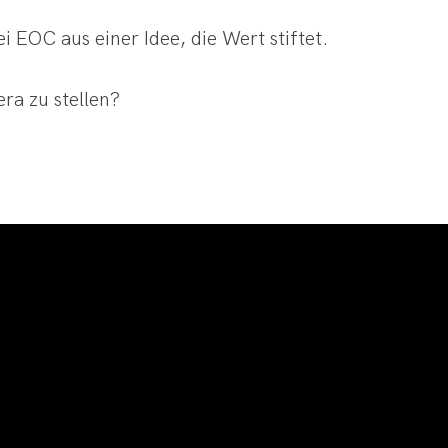
i EOC aus einer Idee, die Wert stiftet.
era zu stellen?