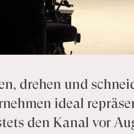
en,
drehen
und
schnei
rnehmen
ideal
repräse
stets
den
Kanal
vor
Au