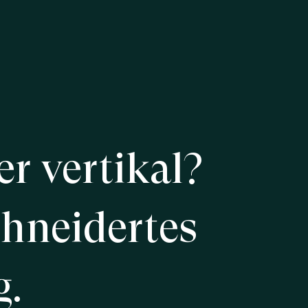
er
vertikal?
hneidertes
g.