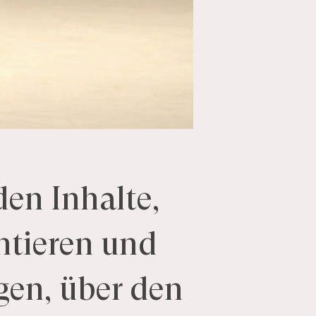
den
Inhalte,
ntieren
und
gen,
über
den