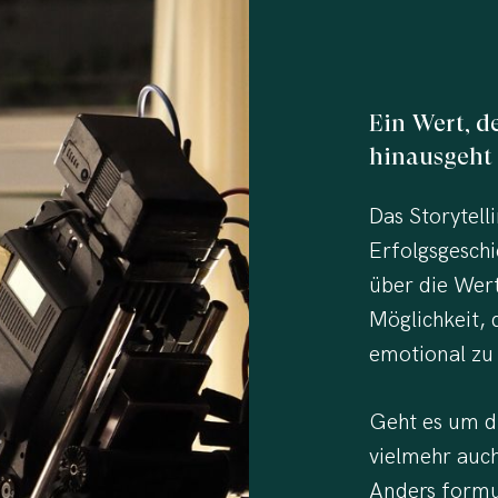
Ein
Wert,
d
hinausgeht
Das Storytell
Erfolgsgesch
über die Wert
Möglichkeit, 
emotional zu
Geht es um di
vielmehr auc
Anders formul