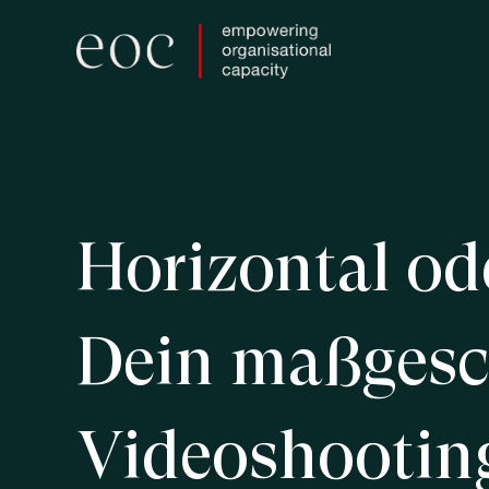
Skip
to
main
content
Horizontal
od
Dein
maßgesc
Videoshootin