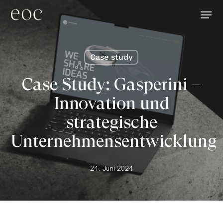
Skip
Menu
to
main
content
Case study
Case Study: Gasperini –
Innovation und
strategische
Unternehmensentwicklung
24. Juni 2024