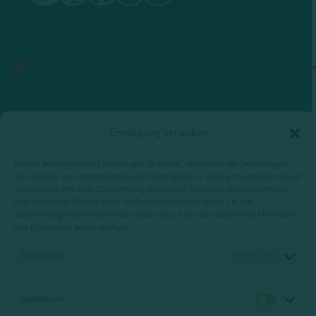
Einwilligung verwalten
Um die bestmöglichen Erfahrungen zu bieten, verwenden wir Technologien
wie Cookies, um Informationen auf Ihrem Gerät zu speichern und/oder darauf
zuzugreifen. Mit Ihrer Zustimmung können wir Daten wie Ihr Surfverhalten
oder eindeutige IDs auf dieser Website verarbeiten. Wenn Sie Ihre
Zustimmung nicht erteilen oder widerrufen, kann dies bestimmte Merkmale
und Funktionen beeinträchtigen.
Funktional
Immer aktiv
Statistiken
Statis