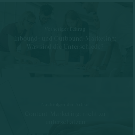
Vorheriger Beitrag
Inbound- und Outbound-Marketing:
Was sind die Unterschiede?
Nachfolgender Artikel
Content-Marketing: nicht zu
unterschätzen