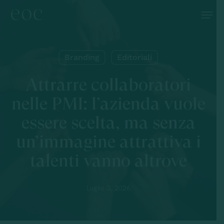
Skip
Menu
to
main
content
Branding
Editoriali
Attrarre collaboratori
nelle PMI: l’azienda vuole
essere scelta, ma senza
un’immagine attrattiva i
talenti vanno altrove
Luglio 3, 2026