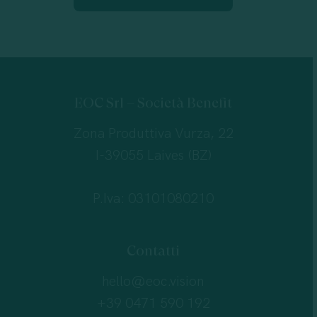
EOC Srl – Società Benefit
Zona Produttiva Vurza, 22
I-39055 Laives (BZ)
P.Iva: 03101080210
Contatti
hello@eoc.vision
+39 0471 590 192