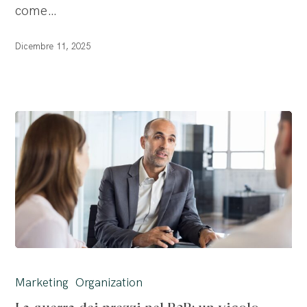
Nazionale
come…
2025
Dicembre 11, 2025
La
guerra
Marketing
Organization
dei