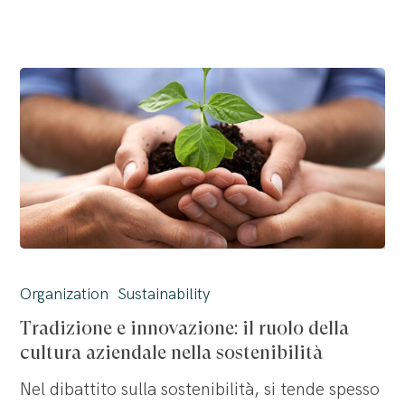
Tradizione
e
Organization
Sustainability
innovazione:
Tradizione e innovazione: il ruolo della
il
cultura aziendale nella sostenibilità
ruolo
Nel dibattito sulla sostenibilità, si tende spesso
della