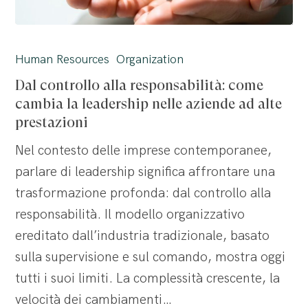
Dal
controllo
Human Resources
Organization
alla
Dal controllo alla responsabilità: come
responsabilità:
cambia la leadership nelle aziende ad alte
come
prestazioni
cambia
Nel contesto delle imprese contemporanee,
la
parlare di leadership significa affrontare una
leadership
trasformazione profonda: dal controllo alla
nelle
responsabilità. Il modello organizzativo
aziende
ereditato dall’industria tradizionale, basato
ad
sulla supervisione e sul comando, mostra oggi
alte
tutti i suoi limiti. La complessità crescente, la
prestazioni
velocità dei cambiamenti…