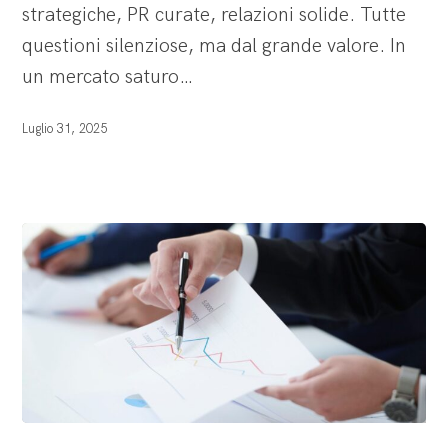
strategiche, PR curate, relazioni solide. Tutte
si
questioni silenziose, ma dal grande valore. In
vede
un mercato saturo…
Luglio 31, 2025
Introdurre