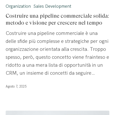
una
Organization
Sales Development
pipeline
Costruire una pipeline commerciale solida:
commerciale
metodo e visione per crescere nel tempo
solida:
Costruire una pipeline commerciale è una
metodo
delle sfide più complesse e strategiche per ogni
e
organizzazione orientata alla crescita. Troppo
visione
spesso, però, questo concetto viene frainteso e
per
ridotto a una mera lista di opportunità in un
crescere
CRM, un insieme di concetti da seguire…
nel
tempo
Agosto 7, 2025