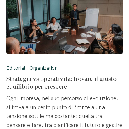
Strategia
vs
Editoriali
Organization
operatività:
Strategia vs operatività: trovare il giusto
trovare
equilibrio per crescere
il
Ogni impresa, nel suo percorso di evoluzione,
giusto
si trova a un certo punto di fronte a una
equilibrio
tensione sottile ma costante: quella tra
per
pensare e fare, tra pianificare il futuro e gestire
crescere