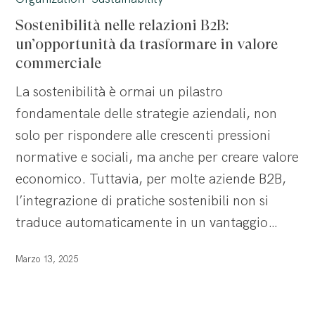
relazioni
Sostenibilità nelle relazioni B2B:
B2B:
un’opportunità da trasformare in valore
un’opportunità
commerciale
da
La sostenibilità è ormai un pilastro
trasformare
fondamentale delle strategie aziendali, non
in
solo per rispondere alle crescenti pressioni
valore
normative e sociali, ma anche per creare valore
commerciale
economico. Tuttavia, per molte aziende B2B,
l’integrazione di pratiche sostenibili non si
traduce automaticamente in un vantaggio…
Marzo 13, 2025