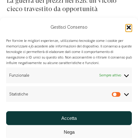
La guerra dei prezzi nel B2B: un vicolo
prezzi
cieco travestito da opportunità
nel
In un contesto B2B sempre più affollato e
B2B:
Gestisci Consenso
interconnesso, le aziende si trovano spesso a
un
combattere la stessa battaglia: abbassare i
Per fornire le migliori esperienze, utilizziamo tecnologie come i cookie per
vicolo
memorizzare e/o accedere alle informazioni del dispositivo. Il consenso a queste
prezzi per vincere i contratti. Un riflesso
tecnologie ci permetterà di elaborare dati come il comportamento di
cieco
navigazione o ID unici su questo sito. Non acconsentire o ritirare il consenso può
condizionato che sembra l’unica mossa
travestito
influire negativamente su alcune caratteristiche e funzioni.
disponibile in mercati iper-competitivi. Ma è
da
Funzionale
Sempre attivo
davvero così? Quando…
opportunità
Statistiche
Novembre 6, 2025
Statis
Accetta
Nega