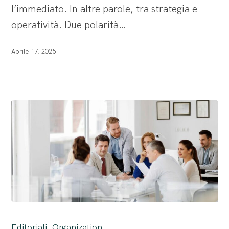
l’immediato. In altre parole, tra strategia e
operatività. Due polarità…
Aprile 17, 2025
Errori
comuni
Editoriali
Organization