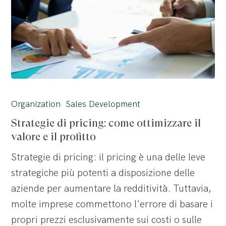
Strategie
di
Organization
Sales Development
pricing:
Strategie di pricing: come ottimizzare il
come
valore e il profitto
ottimizzare
Strategie di pricing: il pricing è una delle leve
il
strategiche più potenti a disposizione delle
valore
aziende per aumentare la redditività. Tuttavia,
e
molte imprese commettono l'errore di basare i
il
propri prezzi esclusivamente sui costi o sulle