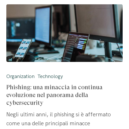
Phishing:
una
Organization
Technology
minaccia
Phishing: una minaccia in continua
in
evoluzione nel panorama della
continua
cybersecurity
evoluzione
Negli ultimi anni, il phishing si è affermato
nel
come una delle principali minacce
panorama