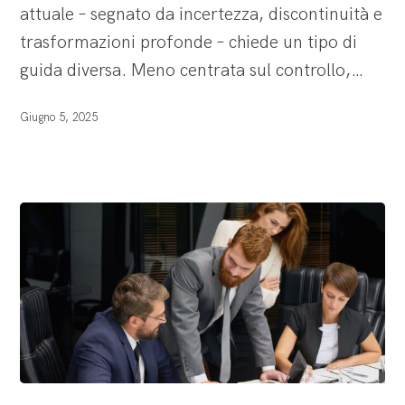
attuale – segnato da incertezza, discontinuità e
futuro
trasformazioni profonde – chiede un tipo di
guida diversa. Meno centrata sul controllo,…
Giugno 5, 2025
Il