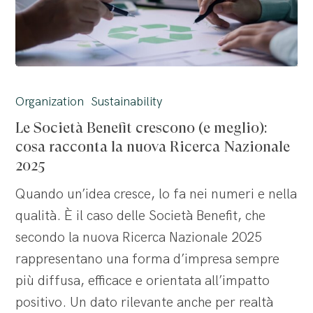
Le
Società
Organization
Sustainability
Benefit
Le Società Benefit crescono (e meglio):
crescono
cosa racconta la nuova Ricerca Nazionale
(e
2025
meglio):
Quando un’idea cresce, lo fa nei numeri e nella
cosa
qualità. È il caso delle Società Benefit, che
racconta
secondo la nuova Ricerca Nazionale 2025
la
rappresentano una forma d’impresa sempre
nuova
più diffusa, efficace e orientata all’impatto
Ricerca
positivo. Un dato rilevante anche per realtà