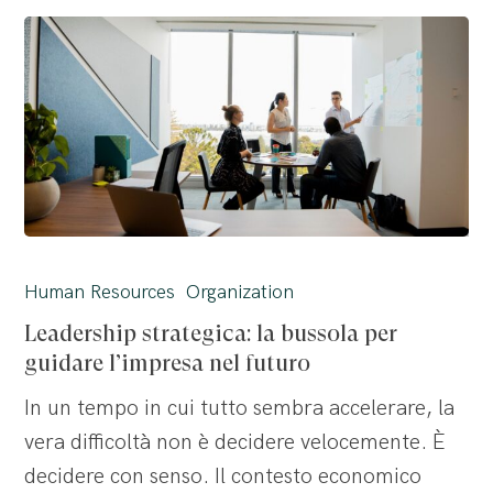
Leadership
strategica:
Human Resources
Organization
la
Leadership strategica: la bussola per
bussola
guidare l’impresa nel futuro
per
In un tempo in cui tutto sembra accelerare, la
guidare
vera difficoltà non è decidere velocemente. È
l’impresa
decidere con senso. Il contesto economico
nel