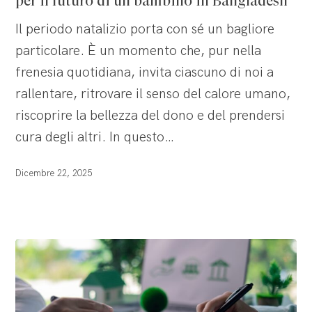
per il futuro di un bambino in Bangladesh
l’impegno
Il periodo natalizio porta con sé un bagliore
di
particolare. È un momento che, pur nella
EOC
frenesia quotidiana, invita ciascuno di noi a
per
rallentare, ritrovare il senso del calore umano,
il
riscoprire la bellezza del dono e del prendersi
futuro
cura degli altri. In questo…
di
un
Dicembre 22, 2025
bambino
in
Bangladesh