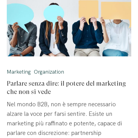
Parlare
senza
Marketing
Organization
dire:
Parlare senza dire: il potere del marketing
il
che non si vede
potere
Nel mondo B2B, non è sempre necessario
del
alzare la voce per farsi sentire. Esiste un
marketing
marketing più raffinato e potente, capace di
che
parlare con discrezione: partnership
non