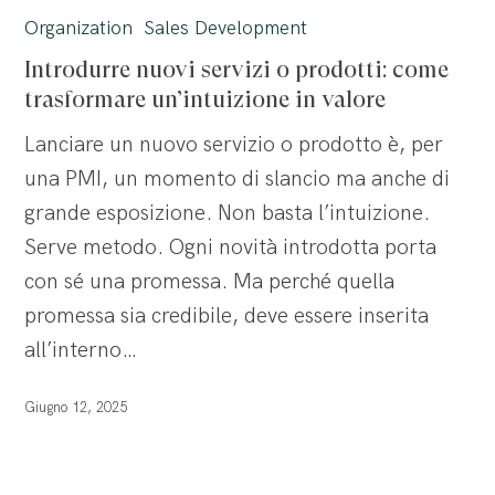
nuovi
Organization
Sales Development
servizi
Introdurre nuovi servizi o prodotti: come
o
trasformare un’intuizione in valore
prodotti:
Lanciare un nuovo servizio o prodotto è, per
come
una PMI, un momento di slancio ma anche di
trasformare
grande esposizione. Non basta l’intuizione.
un’intuizione
Serve metodo. Ogni novità introdotta porta
in
con sé una promessa. Ma perché quella
valore
promessa sia credibile, deve essere inserita
all’interno…
Giugno 12, 2025