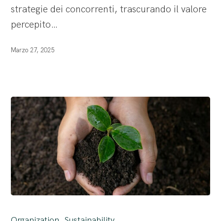
profitto
strategie dei concorrenti, trascurando il valore
percepito…
Marzo 27, 2025
Sostenibilità
nelle
Organization
Sustainability