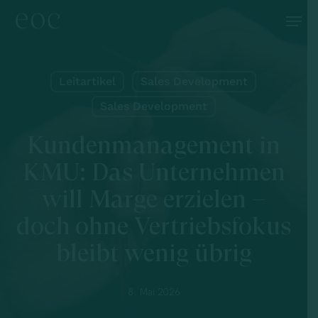
Skip
Menu
to
main
content
Leitartikel
Sales Development
Sales Development
Kundenmanagement in
KMU: Das Unternehmen
will Marge erzielen –
doch ohne Vertriebsfokus
bleibt wenig übrig
8. Mai 2026