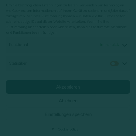
Um die bestmöglichen Erfahrungen zu bieten, verwenden wir Technologien
wie Cookies, um Informationen auf Ihrem Gerät zu speichern und/oder darauf
zuzugreifen. Mit Ihrer Zustimmung können wir Daten wie Ihr Surfverhalten
oder eindeutige IDs auf dieser Website verarbeiten. Wenn Sie Ihre
Zustimmung nicht erteilen oder widerrufen, kann dies bestimmte Merkmale
und Funktionen beeinträchtigen.
Für die Planung, Durchführung und
Funktional
Immer aktiv
Bewertung von Schulungsdienstleistungen
Statistiken
Statis
Beratungsunternehmen
Akzeptieren
Impact Report
Privacy Policy
Cookie Policy
Jobs
Support
Ablehnen
Einstellungen speichern
facebook
vimeo
linkedin
instagram
behance
Cookie policy