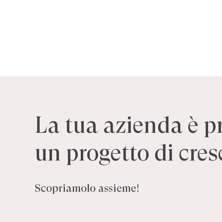
La
tua
azienda
è
p
un
progetto
di
cres
Scopriamolo assieme!