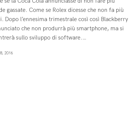
 se la Coca Cola annunciasse di non fare più
e gassate. Come se Rolex dicesse che non fa più
i. Dopo l’ennesima trimestrale così così Blackberry
nunciato che non produrrà più smartphone, ma si
trerà sullo sviluppo di software.…
18, 2016