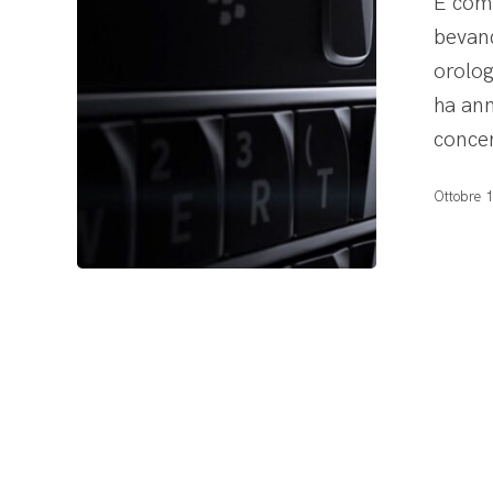
È come
bevand
orolog
ha an
concen
Ottobre 