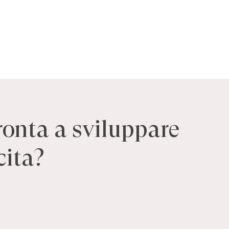
ronta
a
sviluppare
cita?