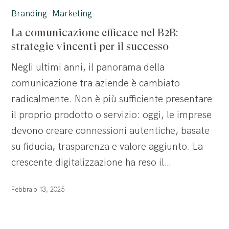
comunicazione
Branding
Marketing
efficace
La comunicazione efficace nel B2B:
nel
strategie vincenti per il successo
B2B:
Negli ultimi anni, il panorama della
strategie
comunicazione tra aziende è cambiato
vincenti
radicalmente. Non è più sufficiente presentare
per
il proprio prodotto o servizio: oggi, le imprese
il
devono creare connessioni autentiche, basate
successo
su fiducia, trasparenza e valore aggiunto. La
crescente digitalizzazione ha reso il…
Febbraio 13, 2025