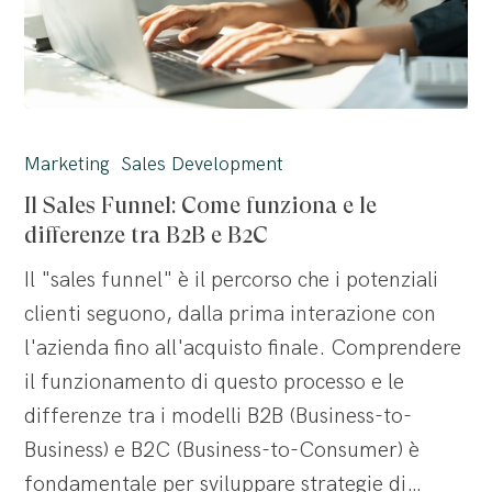
Il
Sales
Marketing
Sales Development
Funnel:
Il Sales Funnel: Come funziona e le
Come
differenze tra B2B e B2C
funziona
Il "sales funnel" è il percorso che i potenziali
e
clienti seguono, dalla prima interazione con
le
l'azienda fino all'acquisto finale. Comprendere
differenze
il funzionamento di questo processo e le
tra
differenze tra i modelli B2B (Business-to-
B2B
Business) e B2C (Business-to-Consumer) è
e
fondamentale per sviluppare strategie di…