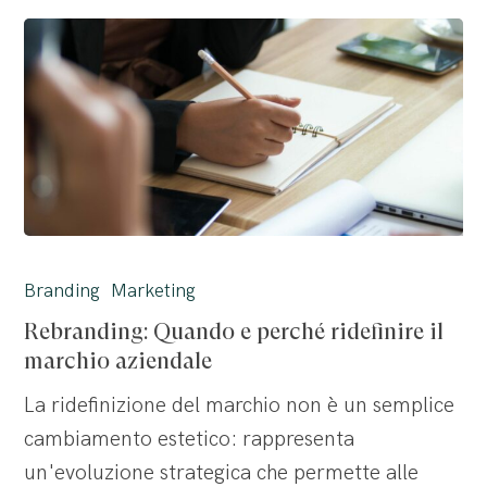
Rebranding:
Quando
Branding
Marketing
e
Rebranding: Quando e perché ridefinire il
perché
marchio aziendale
ridefinire
La ridefinizione del marchio non è un semplice
il
cambiamento estetico: rappresenta
marchio
un'evoluzione strategica che permette alle
aziendale