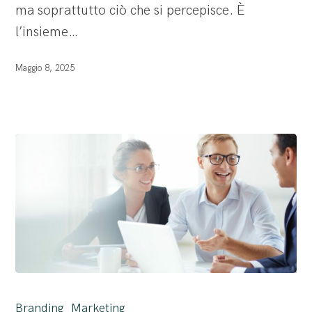
ma soprattutto ciò che si percepisce. È
al
l’insieme…
logo
Maggio 8, 2025
Le
17
Branding
Marketing