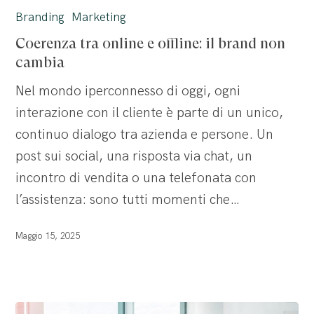
tra
Branding
Marketing
online
Coerenza tra online e offline: il brand non
e
cambia
offline:
Nel mondo iperconnesso di oggi, ogni
il
interazione con il cliente è parte di un unico,
brand
continuo dialogo tra azienda e persone. Un
non
post sui social, una risposta via chat, un
cambia
incontro di vendita o una telefonata con
l’assistenza: sono tutti momenti che…
Maggio 15, 2025