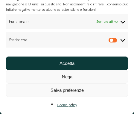
navigazione o ID unici su questo sito. Non acconsentire o ritirare il consenso può
influire negativamente su alcune caratteristiche e funzioni.
Funzionale
Sempre attivo
Statistiche
Statis
Accetta
Per progettazione, erogazione e valutazione di
servizi di formazione
Nega
Salva preferenze
Società di consulenza
Cookie policy
Relazione di impatto
Privacy Policy
Cookie policy
Jobs
Support