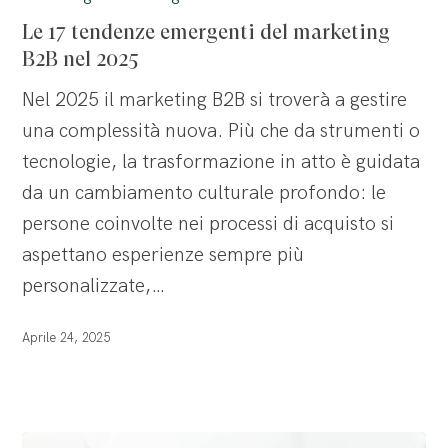
tendenze
Le 17 tendenze emergenti del marketing
emergenti
B2B nel 2025
del
Nel 2025 il marketing B2B si troverà a gestire
marketing
una complessità nuova. Più che da strumenti o
B2B
tecnologie, la trasformazione in atto è guidata
nel
da un cambiamento culturale profondo: le
2025
persone coinvolte nei processi di acquisto si
aspettano esperienze sempre più
personalizzate,…
Aprile 24, 2025