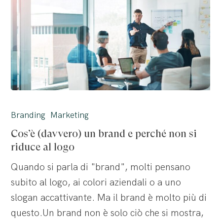
Cos’è
(davvero)
Branding
Marketing
un
Cos’è (davvero) un brand e perché non si
brand
riduce al logo
e
Quando si parla di "brand", molti pensano
perché
subito al logo, ai colori aziendali o a uno
non
slogan accattivante. Ma il brand è molto più di
si
questo.Un brand non è solo ciò che si mostra,
riduce