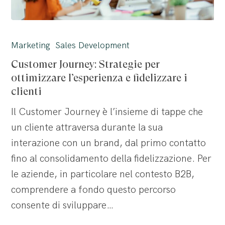
Customer
Journey:
Marketing
Sales Development
Strategie
Customer Journey: Strategie per
per
ottimizzare l’esperienza e fidelizzare i
ottimizzare
clienti
l’esperienza
Il Customer Journey è l’insieme di tappe che
e
un cliente attraversa durante la sua
fidelizzare
interazione con un brand, dal primo contatto
i
fino al consolidamento della fidelizzazione. Per
clienti
le aziende, in particolare nel contesto B2B,
comprendere a fondo questo percorso
consente di sviluppare…