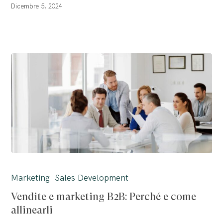
Dicembre 5, 2024
Vendite
e
Marketing
Sales Development
marketing
Vendite e marketing B2B: Perché e come
B2B:
allinearli
Perché