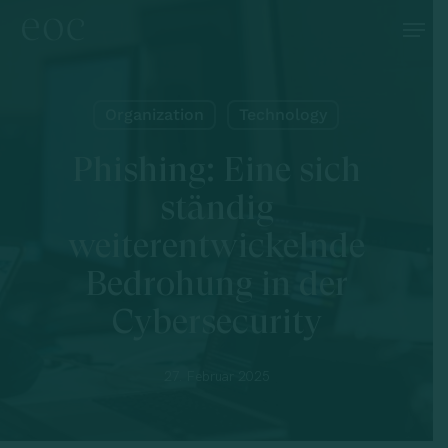
Skip
Menu
to
main
content
Organization
Technology
Phishing: Eine sich
ständig
weiterentwickelnde
Bedrohung in der
Cybersecurity
27. Februar 2025