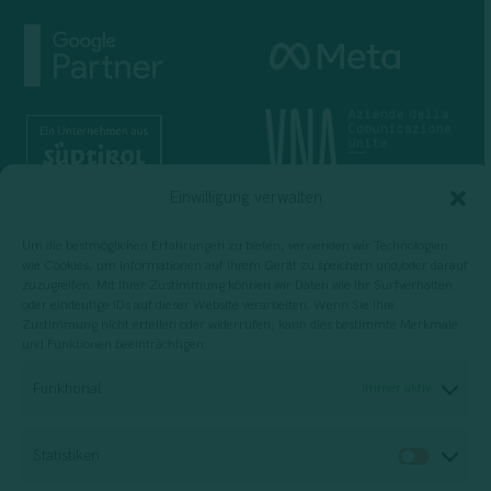
Einwilligung verwalten
Um die bestmöglichen Erfahrungen zu bieten, verwenden wir Technologien
wie Cookies, um Informationen auf Ihrem Gerät zu speichern und/oder darauf
zuzugreifen. Mit Ihrer Zustimmung können wir Daten wie Ihr Surfverhalten
oder eindeutige IDs auf dieser Website verarbeiten. Wenn Sie Ihre
Zustimmung nicht erteilen oder widerrufen, kann dies bestimmte Merkmale
und Funktionen beeinträchtigen.
Für die Planung, Durchführung und
Funktional
Immer aktiv
Bewertung von Schulungsdienstleistungen
Statistiken
Statis