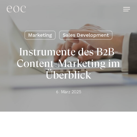
Skip
Menu
to
main
content
Marketing
Sales Development
Instrumente des B2B-
Content-Marketing im
Überblick
6. März 2025