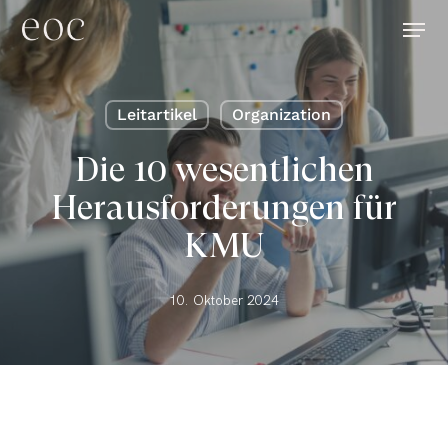
Skip
Menu
to
main
content
Leitartikel
Organization
Die 10 wesentlichen
Herausforderungen für
KMU
10. Oktober 2024