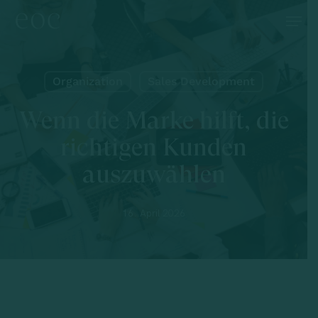
Skip
Menu
to
main
content
Organization
Sales Development
Wenn die Marke hilft, die
richtigen Kunden
auszuwählen
16. April 2026