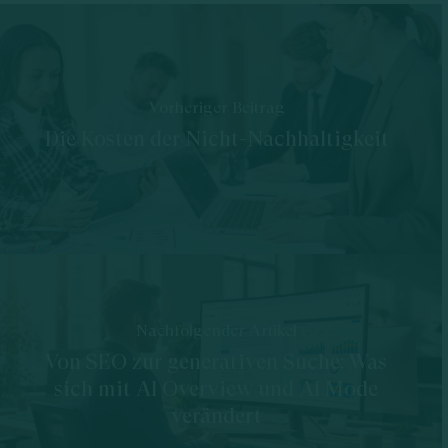
Vorheriger Beitrag
Die Kosten der Nicht-Nachhaltigkeit
Nachfolgender Artikel
Von SEO zur generativen Suche: Was
sich mit AI Overview und AI Mode
verändert