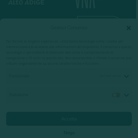
Gestisci Consenso
Per fornire le migliori esperienze, utilizziamo tecnologie come i cookie per
memorizzare e/o accedere alle informazioni del dispositivo. Il consenso a queste
tecnologie ci permetterà di elaborare dati come il comportamento di
navigazione o ID unici su questo sito. Non acconsentire o ritirare il consenso può
influire negativamente su alcune caratteristiche e funzioni.
Per progettazione, erogazione e valutazione
di servizi di formazione
Funzionale
Sempre attivo
Statistiche
Statis
Società di consulenza
Relazione di impatto
Accetta
Privacy Policy
Cookie policy
Jobs
Support
Nega