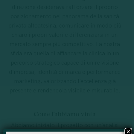
direzione desiderava rafforzare il proprio
posizionamento nel panorama della sanità
privata altoatesina, comunicare in modo più
chiaro i propri valori e differenziarsi in un
mercato sempre più competitivo. La nostra
sfida era quella di affiancare la clinica in un
percorso strategico capace di unire visione
d’impresa, identità di marca e performance
marketing, valorizzando l’eccellenza già
presente e rendendola visibile e misurabile.
Come l’abbiamo vinta
Abbiamo iniziato il progetto con un’analisi
×