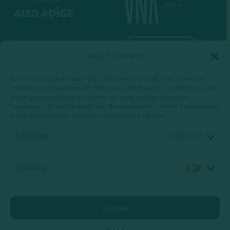
Gestisci Consenso
Per fornire le migliori esperienze, utilizziamo tecnologie come i cookie per
memorizzare e/o accedere alle informazioni del dispositivo. Il consenso a queste
tecnologie ci permetterà di elaborare dati come il comportamento di
navigazione o ID unici su questo sito. Non acconsentire o ritirare il consenso può
influire negativamente su alcune caratteristiche e funzioni.
Per progettazione, erogazione e valutazione
di servizi di formazione
Funzionale
Sempre attivo
Statistiche
Statis
Società di consulenza
Relazione di impatto
Accetta
Privacy Policy
Cookie policy
Jobs
Support