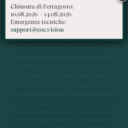
strategica per comprendere a fondo
Chiusura di Ferragosto:
l’identità, i servizi e il contesto competitivo
10.08.2026 – 14.08.2026
della struttura. A partire da questa base,
Emergenze tecniche:
abbiamo guidato la direzione nella
support@eoc.vision
definizione della missione, visione e dei
valori, costruendo un’identità coerente,
umana e distintiva. Successivamente,
abbiamo progettato e implementato una
strategia di performance marketing
orientata a risultati concreti: miglioramento
della presenza online, ottimizzazione dei
canali di contatto, comunicazione mirata per
attrarre nuovi pazienti e rafforzare la
reputazione della clinica. Grazie al lavoro
congiunto, oggi Casa di Cura Sant’Anna