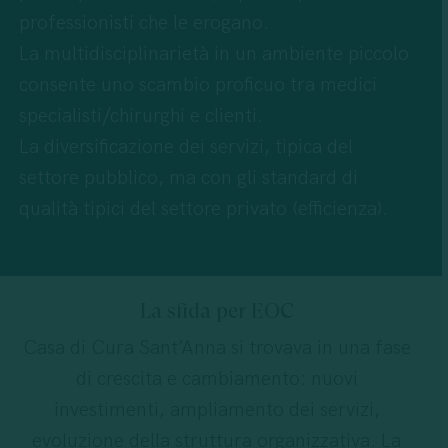
professionisti che le erogano.
La multidisciplinarietà in un ambiente piccolo
consente uno scambio proficuo tra medici
specialisti/chirurghi e clienti.
La diversificazione dei servizi, tipica del
settore pubblico, ma con gli standard di
qualità tipici del settore privato (efficienza).
La sfida per EOC
Casa di Cura Sant’Anna si trovava in una fase
di crescita e cambiamento: nuovi
investimenti, ampliamento dei servizi,
evoluzione della struttura organizzativa. La