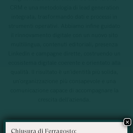
CRM e una metodologia di lead generation
integrata, trasformando dati e processi in
strumenti operativi. Abbiamo infine guidato
il rinnovamento digitale con un nuovo sito
multilingua, contenuti editoriali, presenza
LinkedIn e campagne dirette, costruendo un
ecosistema digitale coerente e orientato alla
qualità. Il risultato è un’identità più solida,
un’organizzazione più consapevole e una
comunicazione capace di accompagnare la
crescita dell’azienda.
×
Chiusura di Ferragosto: