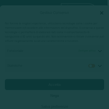
Gestisci Consenso
Per fornire le migliori esperienze, utilizziamo tecnologie come i cookie per
memorizzare e/o accedere alle informazioni del dispositivo. Il consenso a queste
tecnologie ci permetterà di elaborare dati come il comportamento di
navigazione o ID unici su questo sito. Non acconsentire o ritirare il consenso può
influire negativamente su alcune caratteristiche e funzioni.
Per progettazione, erogazione e valutazione
di servizi di formazione
Funzionale
Sempre attivo
Statistiche
Statis
Società di consulenza
Relazione di impatto
Accetta
Privacy Policy
Cookie policy
Jobs
Support
Nega
Salva preferenze