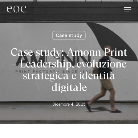
Skip
Menu
to
main
content
Case study
Case study: Amonn Print
– Leadership, evoluzione
strategica e identità
digitale
Dicembre 4, 2025