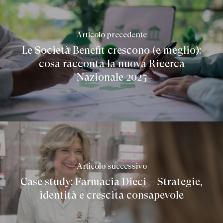
Articolo precedente
Le Società Benefit crescono (e meglio):
cosa racconta la nuova Ricerca
Nazionale 2025
Articolo successivo
Case study: Farmacia Dieci – Strategie,
identità e crescita consapevole