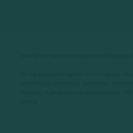
decenni di esperienza e un profondo orientam
Siamo alla ricerca di uno/a stagista intrapren
appassiona la comunicazione, ti piace scrive
stage fa per te!
Invia la tua candidatura completa di curricu
Candidati ora: come Stagista Marketing & S
Se tra le posizioni aperte non c’è quella che
Hard Skills
candidatura spontanea. Vorremmo ricordarti
requisiti, ti preghiamo di comprenderlo. Nel c
Digital native, con interesse per il mond
nostra.
Conoscenza scritta e parlata della lingua
Soft Skills:
Predisposizione al lavoro di squadra e alla