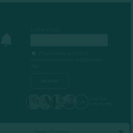
La tua e-mail
Procedendo accetti le
clausole sul nostro trattamento
mazione reciproca
dati
Join the
+1k
community
Gestisci Consenso