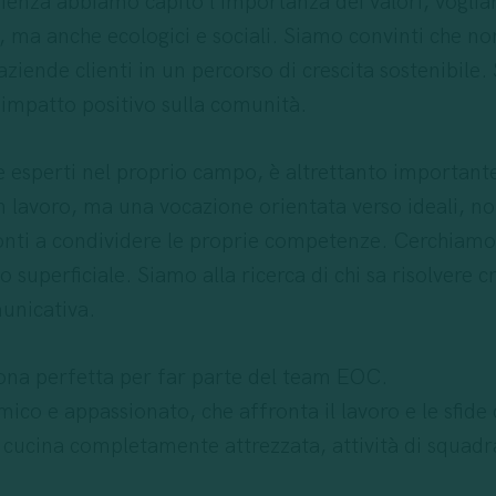
ienza abbiamo capito l’importanza dei valori, vogliam
ci, ma anche ecologici e sociali. Siamo convinti che n
iende clienti in un percorso di crescita sostenibile.
 impatto positivo sulla comunità.
 esperti nel proprio campo, è altrettanto importante 
un lavoro, ma una vocazione orientata verso ideali, no
pronti a condividere le proprie competenze. Cerchiamo
uperficiale. Siamo alla ricerca di chi sa risolvere c
unicativa.
rsona perfetta per far parte del team EOC.
mico e appassionato, che affronta il lavoro e le sfid
na cucina completamente attrezzata, attività di squadra