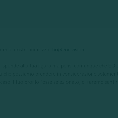
ento verso l’etica e la sostenibilità.
dente e creativo/a per affiancarci nelle attività di mar
re contenuti che parlano alle persone e vuoi mettert
lum al nostro indirizzo:
hr@eoc.vision
.
ocial Media (m/w/d).
 risponde alla tua figura ma pensi comunque che EOC si
 che possiamo prendere in considerazione solamente 
aso il tuo profilo fosse selezionato, ci faremo sentire
o del marketing e dei social media
 italiana, gradita la conoscenza della lingua tedesca
 flessibilità