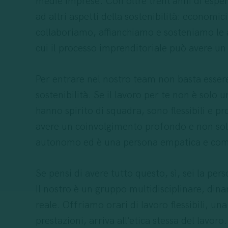
medie imprese. Con oltre trent’anni di esper
ad altri aspetti della sostenibilità: economi
collaboriamo, affianchiamo e sosteniamo le az
cui il processo imprenditoriale può avere un
Per entrare nel nostro team non basta essere
sostenibilità. Se il lavoro per te non è solo 
hanno spirito di squadra, sono flessibili e 
avere un coinvolgimento profondo e non solo s
autonomo ed è una persona empatica e com
Se pensi di avere tutto questo, sì, sei la pe
Il nostro è un gruppo multidisciplinare, dina
reale. Offriamo orari di lavoro flessibili, u
prestazioni, arriva all’etica stessa del lavoro.