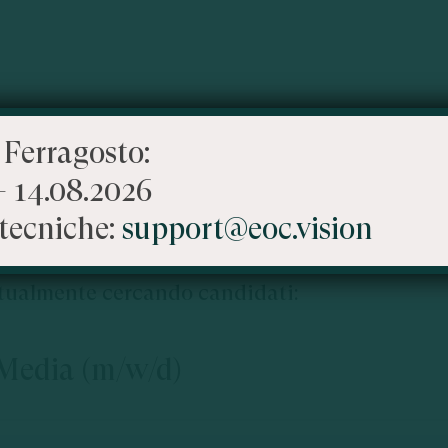
 Ferragosto:
– 14.08.2026
tecniche:
support@eoc.vision
 parte del nostro mondo?
attualmente cercando candidati:
 Media (m/w/d)
a Società Benefit di consulenza strategica e agenzia