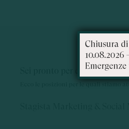
Chiusura di
10.08.2026 
Emergenze 
Sei pronto per entrare a far
Ecco le posizioni per le quali stiamo 
Stagista Marketing & Social
EOC Srl con sede a Laives in Alto Adige è un