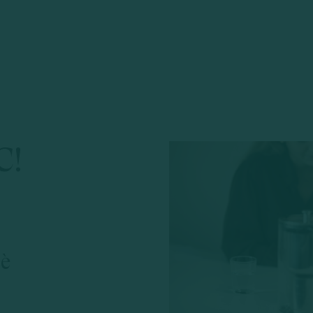
C!
 è