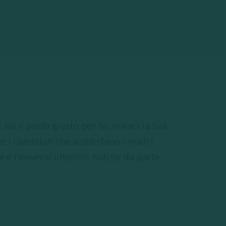
keting, social media e storytelling – se ti
i in gioco in un contesto dinamico, questo
a il posto giusto per te, inviaci la tua
i candidati che soddisfano i nostri
 e riceverai ulteriori notizie da parte