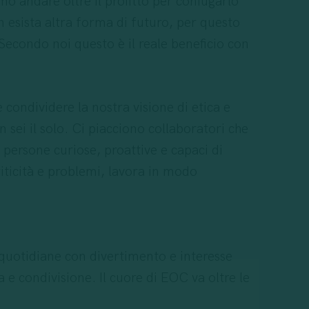
o andare oltre il profitto per coniugarlo
on esista altra forma di futuro, per questo
 Secondo noi questo è il reale beneficio con
condividere la nostra visione di etica e
n sei il solo. Ci piacciono collaboratori che
 persone curiose, proattive e capaci di
riticità e problemi, lavora in modo
e quotidiane con divertimento e interesse
 e condivisione. Il cuore di EOC va oltre le