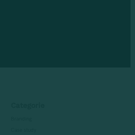
Categorie
Branding
Case study