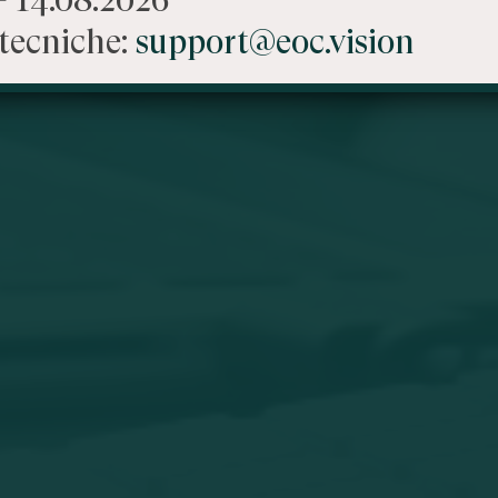
tecniche:
support@eoc.vision