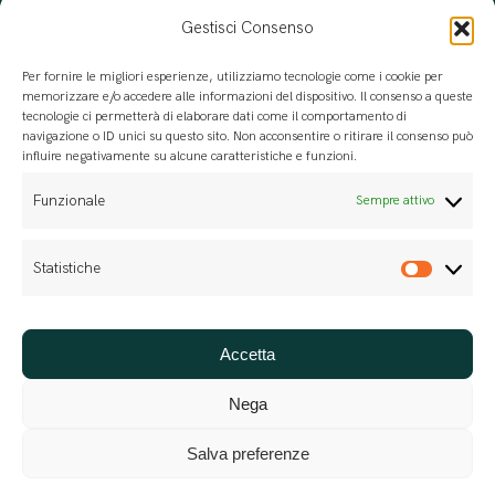
Gestisci Consenso
Per fornire le migliori esperienze, utilizziamo tecnologie come i cookie per
memorizzare e/o accedere alle informazioni del dispositivo. Il consenso a queste
tecnologie ci permetterà di elaborare dati come il comportamento di
navigazione o ID unici su questo sito. Non acconsentire o ritirare il consenso può
influire negativamente su alcune caratteristiche e funzioni.
Funzionale
Sempre attivo
Statistiche
Statis
Accetta
Per progettazione, erogazione e valutazione di
servizi di formazione
Nega
Salva preferenze