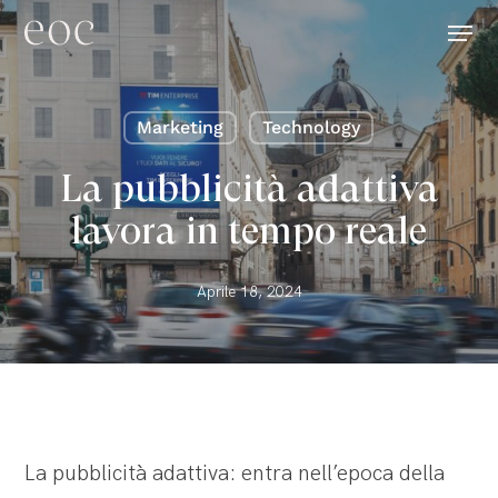
Skip
Menu
to
main
content
Marketing
Technology
La pubblicità adattiva
lavora in tempo reale
Aprile 18, 2024
La pubblicità adattiva: entra nell’epoca della