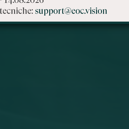
tecniche:
support@eoc.vision