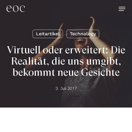
Skip
Menu
to
main
content
Leitartikel
Technology
Virtuell oder erweitert: Die
Realität, die uns umgibt,
bekommt neue Gesichte
3. Juli 2017