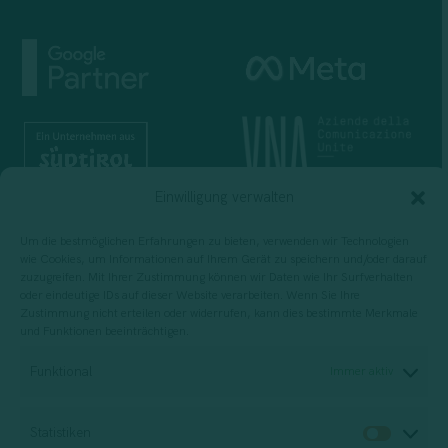
Einwilligung verwalten
Um die bestmöglichen Erfahrungen zu bieten, verwenden wir Technologien
wie Cookies, um Informationen auf Ihrem Gerät zu speichern und/oder darauf
zuzugreifen. Mit Ihrer Zustimmung können wir Daten wie Ihr Surfverhalten
oder eindeutige IDs auf dieser Website verarbeiten. Wenn Sie Ihre
Zustimmung nicht erteilen oder widerrufen, kann dies bestimmte Merkmale
und Funktionen beeinträchtigen.
Für die Planung, Durchführung und
Funktional
Immer aktiv
Bewertung von Schulungsdienstleistungen
Statistiken
Statis