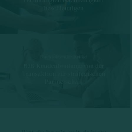
Technologien Nachhaltigkeit
beschleunigen
Nachfolgender Artikel
B2B-Kundenbindung: von der
Transaktion zur strategischen
Partnerschaft