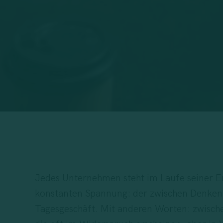
Jedes Unternehmen steht im Laufe seiner En
konstanten Spannung: der zwischen Denken
Tagesgeschäft. Mit anderen Worten: zwisc