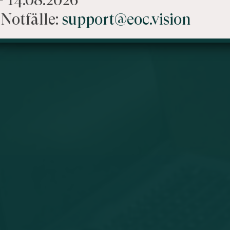
Notfälle:
support@eoc.vision