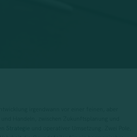
twicklung irgendwann vor einer feinen, aber
 und Handeln, zwischen Zukunftsplanung und
hen
Strategie
und operativer Umsetzung. Zwei Pole,