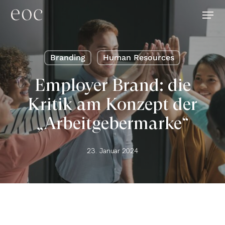
Skip
Menu
to
main
content
Branding
Human Resources
Employer Brand: die
Kritik am Konzept der
„Arbeitgebermarke“
23. Januar 2024