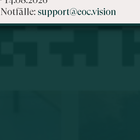
Notfälle:
support@eoc.vision