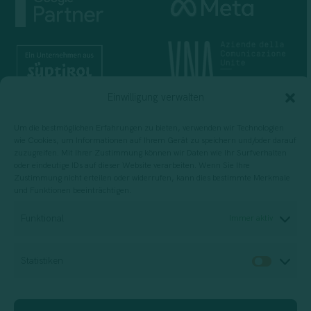
Einwilligung verwalten
Um die bestmöglichen Erfahrungen zu bieten, verwenden wir Technologien
wie Cookies, um Informationen auf Ihrem Gerät zu speichern und/oder darauf
zuzugreifen. Mit Ihrer Zustimmung können wir Daten wie Ihr Surfverhalten
oder eindeutige IDs auf dieser Website verarbeiten. Wenn Sie Ihre
Zustimmung nicht erteilen oder widerrufen, kann dies bestimmte Merkmale
und Funktionen beeinträchtigen.
Für die Planung, Durchführung und
Funktional
Immer aktiv
Bewertung von Schulungsdienstleistungen
Statistiken
Statis
Beratungsunternehmen