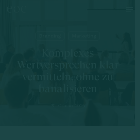
Skip
Menu
to
main
content
Branding
Marketing
Komplexes
Wertversprechen klar
vermitteln, ohne zu
banalisieren
30. Oktober 2025