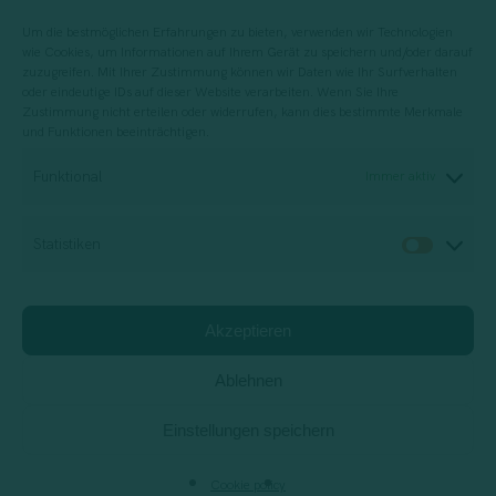
Um die bestmöglichen Erfahrungen zu bieten, verwenden wir Technologien
wie Cookies, um Informationen auf Ihrem Gerät zu speichern und/oder darauf
zuzugreifen. Mit Ihrer Zustimmung können wir Daten wie Ihr Surfverhalten
oder eindeutige IDs auf dieser Website verarbeiten. Wenn Sie Ihre
Zustimmung nicht erteilen oder widerrufen, kann dies bestimmte Merkmale
und Funktionen beeinträchtigen.
Für die Planung, Durchführung und
Funktional
Immer aktiv
Bewertung von Schulungsdienstleistungen
Statistiken
Statis
Beratungsunternehmen
Akzeptieren
Impact Report
Privacy Policy
Cookie Policy
Jobs
Support
Ablehnen
Einstellungen speichern
facebook
vimeo
linkedin
instagram
behance
Cookie policy