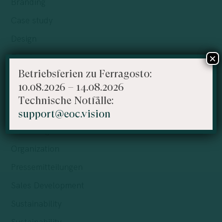
Branding
Case study
Design
×
Events
Betriebsferien zu Ferragosto:
Finance
10.08.2026 – 14.08.2026
Human Resources
Technische Notfälle:
Leitartikel
support@eoc.vision
Marketing
Organization
Pressemitteilungen
Sales Development
Sustainability