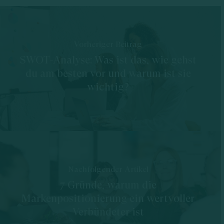
Vorheriger Beitrag
SWOT-Analyse: Was ist das, wie gehst
du am besten vor und warum ist sie
wichtig?
Nachfolgender Artikel
7 Gründe, warum die
Markenpositionierung ein wertvoller
Verbündeter ist