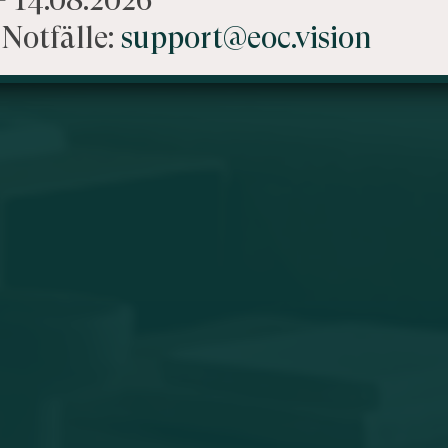
Notfälle:
support@eoc.vision