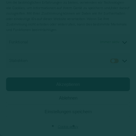
Trend: Nutzer dazu zu animieren, selbst
Um die bestmöglichen Erfahrungen zu bieten, verwenden wir Technologien
wie Cookies, um Informationen auf Ihrem Gerät zu speichern und/oder darauf
Content zu produzieren. Dabei sind
zuzugreifen. Mit Ihrer Zustimmung können wir Daten wie Ihr Surfverhalten
nutzergenerierte Inhalte oft ein Vorläufer
oder eindeutige IDs auf dieser Website verarbeiten. Wenn Sie Ihre
Zustimmung nicht erteilen oder widerrufen, kann dies bestimmte Merkmale
oder ein Ergebnis einer starken Community,
und Funktionen beeinträchtigen.
weshalb dieser Trend sehr stark mit dem
Funktional
Immer aktiv
zuvor vorgestellten zusammenhängt.
Statistiken
Statis
Studien zeigen, dass sich
90 Prozent aller
Käufer
von nutzergeneriertem Content
Akzeptieren
beeinflussen lassen. Das ist vor allem darauf
zurückzuführen, dass solche Inhalte als
Ablehnen
besonders authentisch wahrgenommen wird,
Einstellungen speichern
dieser Content dem eigenen Marketing also
eine „menschliche“ Seite verleiht.
Cookie policy