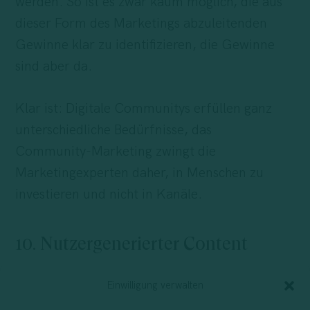
werden. So ist es zwar kaum möglich, die aus
dieser Form des Marketings abzuleitenden
Gewinne klar zu identifizieren, die Gewinne
sind aber da.
Klar ist: Digitale Communitys erfüllen ganz
unterschiedliche Bedürfnisse, das
Community-Marketing zwingt die
Marketingexperten daher, in Menschen zu
investieren und nicht in Kanäle.
10. Nutzergenerierter Content
Wenn es um den Aufbau echter Beziehungen
Einwilligung verwalten
zu den Kunden geht, gibt es einen weiteren