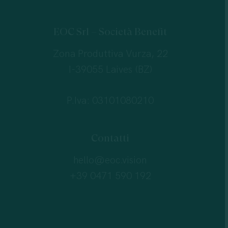
EOC Srl – Società Benefit
Zona Produttiva Vurza, 22
I-39055 Laives (BZ)
P.Iva: 03101080210
Contatti
hello@eoc.vision
+39 0471 590 192