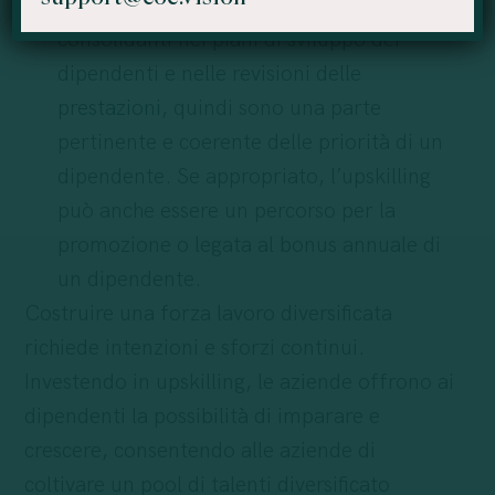
risultati di aggiornamento e le pietre
consolidanti nei piani di sviluppo dei
dipendenti e nelle revisioni delle
prestazioni
, quindi sono una parte
pertinente e coerente delle priorità di un
dipendente. Se appropriato, l’upskilling
può anche essere un percorso per la
promozione o legata al bonus annuale di
un dipendente.
Costruire una forza lavoro diversificata
richiede intenzioni e sforzi continui.
Investendo in upskilling, le aziende offrono ai
dipendenti la possibilità di imparare e
crescere, consentendo alle aziende di
coltivare un pool di talenti diversificato